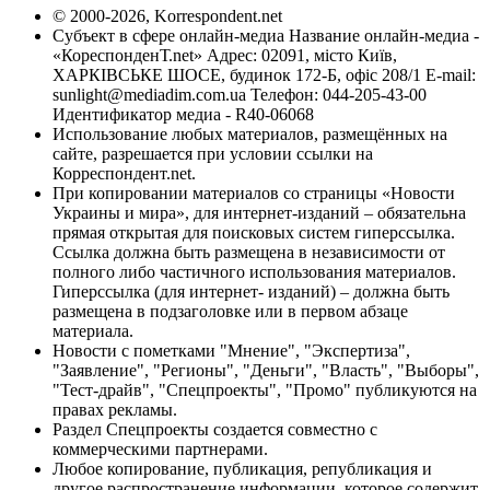
© 2000-2026, Korrespondent.net
Субъект в сфере онлайн-медиа Название онлайн-медиа -
«КореспонденТ.net» Адрес: 02091, місто Київ,
ХАРКІВСЬКЕ ШОСЕ, будинок 172-Б, офіс 208/1 E-mail:
sunlight@mediadim.com.ua
Телефон: 044-205-43-00
Идентификатор медиа - R40-06068
Использование любых материалов, размещённых на
сайте, разрешается при условии ссылки на
Корреспондент.net.
При копировании материалов со страницы «Новости
Украины и мира», для интернет-изданий – обязательна
прямая открытая для поисковых систем гиперссылка.
Ссылка должна быть размещена в независимости от
полного либо частичного использования материалов.
Гиперссылка (для интернет- изданий) – должна быть
размещена в подзаголовке или в первом абзаце
материала.
Новости с пометками "Мнение", "Экспертиза",
"Заявление", "Регионы", "Деньги", "Власть", "Выборы",
"Тест-драйв", "Спецпроекты", "Промо" публикуются на
правах рекламы.
Раздел Спецпроекты создается совместно с
коммерческими партнерами.
Любое копирование, публикация, републикация и
другое распространение информации, которое содержит