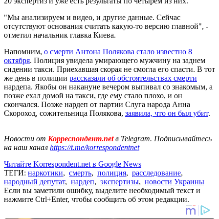
20 экспертиз и уже есть результаты по четырем из них.
"Мы анализируем и видео, и другие данные. Сейчас
отсутствуют основания считать какую-то версию главной", -
отметил начальник главка Киева.
Напомним,
о смерти Антона Полякова стало известно 8
октября
. Полиция увидела умирающего мужчину на заднем
сидении такси. Приехавшая скорая не смогла его спасти. В тот
же день в полиции
рассказали об обстоятельствах смерти
нардепа. Якобы он накануне вечером выпивал со знакомым, а
позже ехал домой на такси, где ему стало плохо, и он
скончался. Позже нардеп от партии Слуга народа Анна
Скороход, сожительница Полякова,
заявила, что он был убит
.
Новости от
Корреспондент.net
в Telegram. Подписывайтесь
на наш канал
https://t.me/korrespondentnet
Читайте Korrespondent.net в Google News
ТЕГИ:
наркотики
,
смерть
,
полиция
,
расследование
,
народный депутат
,
нардеп
,
экспертизы
,
новости Украины
Если вы заметили ошибку, выделите необходимый текст и
нажмите Ctrl+Enter, чтобы сообщить об этом редакции.