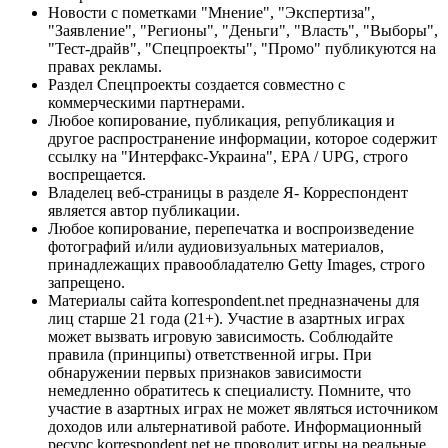
Новости с пометками "Мнение", "Экспертиза",
"Заявление", "Регионы", "Деньги", "Власть", "Выборы",
"Тест-драйв", "Спецпроекты", "Промо" публикуются на
правах рекламы.
Раздел Спецпроекты создается совместно с
коммерческими партнерами.
Любое копирование, публикация, републикация и
другое распространение информации, которое содержит
ссылку на "Интерфакс-Украина", EPA / UPG, строго
воспрещается.
Владелец веб-страницы в разделе Я- Корреспондент
является автор публикации.
Любое копирование, перепечатка и воспроизведение
фотографий и/или аудиовизуальных материалов,
принадлежащих правообладателю Getty Images, строго
запрещено.
Материалы сайта korrespondent.net предназначены для
лиц старше 21 года (21+). Участие в азартных играх
может вызвать игровую зависимость. Соблюдайте
правила (принципы) ответственной игры. При
обнаружении первых признаков зависимости
немедленно обратитесь к специалисту. Помните, что
участие в азартных играх не может являться источником
доходов или альтернативой работе. Информационный
ресурс korrespondent.net не проводит игры на реальные