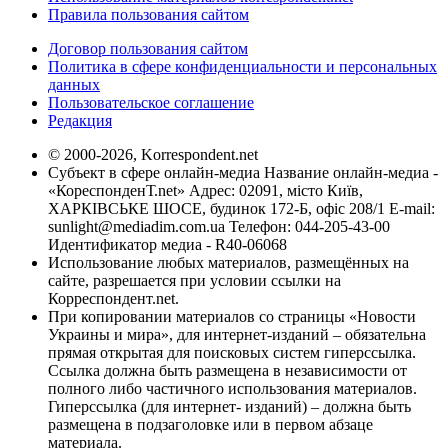
Правила пользования сайтом
Договор пользования сайтом
Политика в сфере конфиденциальности и персональных
данных
Пользовательское соглашение
Редакция
© 2000-2026, Korrespondent.net
Субъект в сфере онлайн-медиа Название онлайн-медиа -
«КореспонденТ.net» Адрес: 02091, місто Київ,
ХАРКІВСЬКЕ ШОСЕ, будинок 172-Б, офіс 208/1 E-mail:
sunlight@mediadim.com.ua
Телефон: 044-205-43-00
Идентификатор медиа - R40-06068
Использование любых материалов, размещённых на
сайте, разрешается при условии ссылки на
Корреспондент.net.
При копировании материалов со страницы «Новости
Украины и мира», для интернет-изданий – обязательна
прямая открытая для поисковых систем гиперссылка.
Ссылка должна быть размещена в независимости от
полного либо частичного использования материалов.
Гиперссылка (для интернет- изданий) – должна быть
размещена в подзаголовке или в первом абзаце
материала.