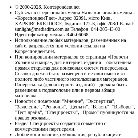
© 2000-2026, Korrespondent.net
Субъект в сфере онлайн-медиа Название онлайн-медиа -
«КореспонденТ.net» Адрес: 02091, місто Київ,
ХАРКІВСЬКЕ ШОСЕ, будинок 172-Б, офіс 208/1 E-mail:
sunlight@mediadim.com.ua
Телефон: 044-205-43-00
Идентификатор медиа - R40-06068
Использование любых материалов, размещённых на
сайте, разрешается при условии ссылки на
Корреспондент.net.
При копировании материалов со страницы «Новости
Украины и мира», для интернет-изданий – обязательна
прямая открытая для поисковых систем гиперссылка.
Ссылка должна быть размещена в независимости от
полного либо частичного использования материалов.
Гиперссылка (для интернет- изданий) – должна быть
размещена в подзаголовке или в первом абзаце
материала.
Новости с пометками "Мнение", "Экспертиза",
"Заявление", "Регионы", "Деньги", "Власть", "Выборы",
"Тест-драйв", "Спецпроекты", "Промо" публикуются на
правах рекламы.
Раздел Спецпроекты создается совместно с
коммерческими партнерами.
Любое копирование, публикация, републикация и