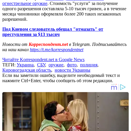
огнестрельное оружие
. Стоимость "услуги" за получение
одного разрешения составляла 5-10 тысяч гривен, а в течение
месяца чиновники оформляли более 200 таких незаконных
разрешений.
Под Киевом следователь обещал "отмазать" от
преступления за $13 тысяч
Новости от
Корреспондент.net
в Telegram. Подписывайтесь
на наш канал
https://t.me/korrespondentnet
Читайте Korrespondent.net в Google News
ТЕГИ:
Украина
,
СБУ
,
оружие
,
фото
,
полиция
,
Кировоградская область
,
новости Украины
Если вы заметили ошибку, выделите необходимый текст и
нажмите Ctrl+Enter, чтобы сообщить об этом редакции.