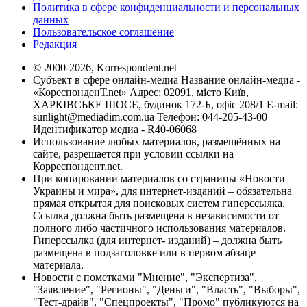
Политика в сфере конфиденциальности и персональных
данных
Пользовательское соглашение
Редакция
© 2000-2026, Korrespondent.net
Субъект в сфере онлайн-медиа Название онлайн-медиа -
«КореспонденТ.net» Адрес: 02091, місто Київ,
ХАРКІВСЬКЕ ШОСЕ, будинок 172-Б, офіс 208/1 E-mail:
sunlight@mediadim.com.ua
Телефон: 044-205-43-00
Идентификатор медиа - R40-06068
Использование любых материалов, размещённых на
сайте, разрешается при условии ссылки на
Корреспондент.net.
При копировании материалов со страницы «Новости
Украины и мира», для интернет-изданий – обязательна
прямая открытая для поисковых систем гиперссылка.
Ссылка должна быть размещена в независимости от
полного либо частичного использования материалов.
Гиперссылка (для интернет- изданий) – должна быть
размещена в подзаголовке или в первом абзаце
материала.
Новости с пометками "Мнение", "Экспертиза",
"Заявление", "Регионы", "Деньги", "Власть", "Выборы",
"Тест-драйв", "Спецпроекты", "Промо" публикуются на