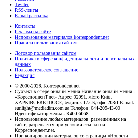
Twitter
RSS-ленты
E-mail рассылка
Контакты
Реклама на сайте
Использование материалов korrespondent.net
Правила пользования сайтом
Договор пользования сайтом
Политика в сфере конфиденциальности и персональных
данных
Пользовательское соглашение
Редакция
© 2000-2026, Korrespondent.net
Субъект в сфере онлайн-медиа Название онлайн-медиа -
«КореспонденТ.net» Адрес: 02091, місто Київ,
ХАРКІВСЬКЕ ШОСЕ, будинок 172-Б, офіс 208/1 E-mail:
sunlight@mediadim.com.ua
Телефон: 044-205-43-00
Идентификатор медиа - R40-06068
Использование любых материалов, размещённых на
сайте, разрешается при условии ссылки на
Корреспондент.net.
При копировании материалов со страницы «Новости