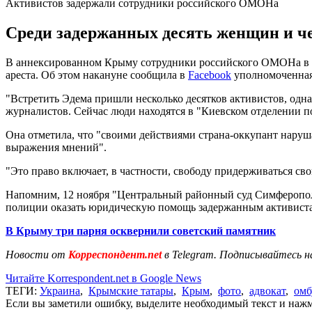
Активистов задержали сотрудники российского ОМОНа
Среди задержанных десять женщин и че
В аннексированном Крыму сотрудники российского ОМОНа в С
ареста. Об этом накануне сообщила в
Facebook
уполномоченная
"Встретить Эдема пришли несколько десятков активистов, одна
журналистов. Сейчас люди находятся в "Киевском отделении п
Она отметила, что "своими действиями страна-оккупант наруша
выражения мнений".
"Это право включает, в частности, свободу придерживаться сво
Напомним, 12 ноября "Центральный районный суд Симферопо
полиции оказать юридическую помощь задержанным активистам
В Крыму три парня осквернили советский памятник
Новости от
Корреспондент.net
в Telegram. Подписывайтесь н
Читайте Korrespondent.net в Google News
ТЕГИ:
Украина
,
Крымские татары
,
Крым
,
фото
,
адвокат
,
омб
Если вы заметили ошибку, выделите необходимый текст и нажми