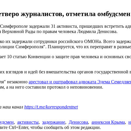
тверо журналистов, отметила омбудсме
имферополе задержали 31 активиста, пришедших встретить адв
 Верховной Рады по правам человека Людмила Денисова.
ко их задержали сотрудники российского ОМОНа. Всего задержан
олиции Симферополя". Планируется, что их переправят в разные
ет 10 статью Конвенции о защите прав человека и основных сво
их взглядов и идей без вмешательства органов государственной 
ля" незаконно
арестовал и оштрафовал адвоката Эдема Семедляе
, а на него составили протокол о неповиновении.
а наш канал
https://t.me/korrespondentnet
удсмен
,
активисты
,
задержание
,
Денисова
,
аннексия Крыма
,
н
те Ctrl+Enter, чтобы сообщить об этом редакции.