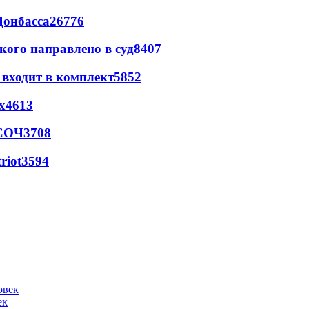
Донбасса
26776
кого направлено в суд
8407
 входит в комплект
5852
х
4613
 СОЧ
3708
riot
3594
ек