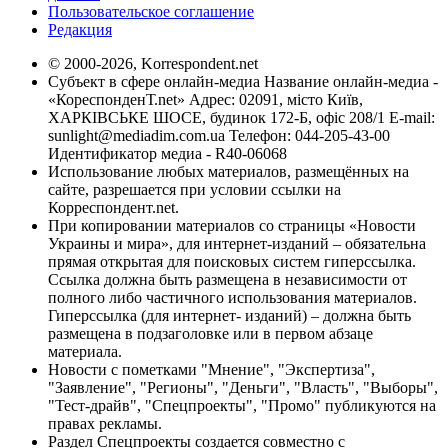
Пользовательское соглашение
Редакция
© 2000-2026, Korrespondent.net
Субъект в сфере онлайн-медиа Название онлайн-медиа -
«КореспонденТ.net» Адрес: 02091, місто Київ,
ХАРКІВСЬКЕ ШОСЕ, будинок 172-Б, офіс 208/1 E-mail:
sunlight@mediadim.com.ua
Телефон: 044-205-43-00
Идентификатор медиа - R40-06068
Использование любых материалов, размещённых на
сайте, разрешается при условии ссылки на
Корреспондент.net.
При копировании материалов со страницы «Новости
Украины и мира», для интернет-изданий – обязательна
прямая открытая для поисковых систем гиперссылка.
Ссылка должна быть размещена в независимости от
полного либо частичного использования материалов.
Гиперссылка (для интернет- изданий) – должна быть
размещена в подзаголовке или в первом абзаце
материала.
Новости с пометками "Мнение", "Экспертиза",
"Заявление", "Регионы", "Деньги", "Власть", "Выборы",
"Тест-драйв", "Спецпроекты", "Промо" публикуются на
правах рекламы.
Раздел Спецпроекты создается совместно с