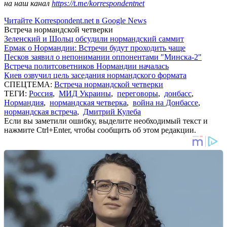
на наш канал
https://t.me/korrespondentnet
Читайте Korrespondent.net в Google News
Встреча нормандской четверки
Зеленский и Шольц обсудили нормандский саммит
Ермак о Нормандии: Встречи будут проходить чаще
Песков заявил о непонимании оппонентами "Минска-2"
Встреча политсоветников Нормандии началась
Киев озвучил цель заседания нормандского формата
СПЕЦТЕМА:
Встреча нормандской четверки
ТЕГИ:
Россия
,
МИД Украины
,
переговоры
,
донбасс
,
Нормандия
,
нормандская четверка
,
война на Донбассе
,
нормандская встреча
,
Дмитрий Кулеба
Если вы заметили ошибку, выделите необходимый текст и
нажмите Ctrl+Enter, чтобы сообщить об этом редакции.