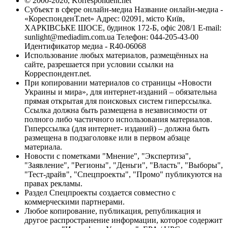
© 2000-2026, Korrespondent.net
Субъект в сфере онлайн-медиа Название онлайн-медиа -
«КореспонденТ.net» Адрес: 02091, місто Київ,
ХАРКІВСЬКЕ ШОСЕ, будинок 172-Б, офіс 208/1 E-mail:
sunlight@mediadim.com.ua
Телефон: 044-205-43-00
Идентификатор медиа - R40-06068
Использование любых материалов, размещённых на
сайте, разрешается при условии ссылки на
Корреспондент.net.
При копировании материалов со страницы «Новости
Украины и мира», для интернет-изданий – обязательна
прямая открытая для поисковых систем гиперссылка.
Ссылка должна быть размещена в независимости от
полного либо частичного использования материалов.
Гиперссылка (для интернет- изданий) – должна быть
размещена в подзаголовке или в первом абзаце
материала.
Новости с пометками "Мнение", "Экспертиза",
"Заявление", "Регионы", "Деньги", "Власть", "Выборы",
"Тест-драйв", "Спецпроекты", "Промо" публикуются на
правах рекламы.
Раздел Спецпроекты создается совместно с
коммерческими партнерами.
Любое копирование, публикация, републикация и
другое распространение информации, которое содержит