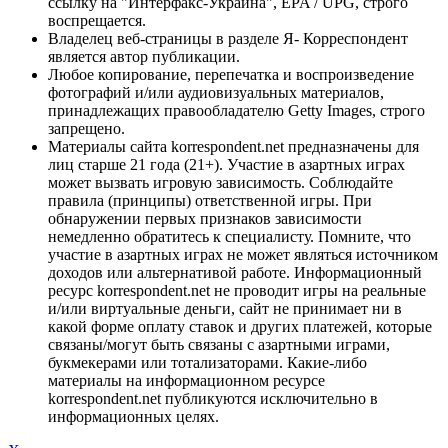
ссылку на "Интерфакс-Украина", EPA / UPG, строго
воспрещается.
Владелец веб-страницы в разделе Я- Корреспондент
является автор публикации.
Любое копирование, перепечатка и воспроизведение
фотографий и/или аудиовизуальных материалов,
принадлежащих правообладателю Getty Images, строго
запрещено.
Материалы сайта korrespondent.net предназначены для
лиц старше 21 года (21+). Участие в азартных играх
может вызвать игровую зависимость. Соблюдайте
правила (принципы) ответственной игры. При
обнаружении первых признаков зависимости
немедленно обратитесь к специалисту. Помните, что
участие в азартных играх не может являться источником
доходов или альтернативой работе. Информационный
ресурс korrespondent.net не проводит игры на реальные
и/или виртуальные деньги, сайт не принимает ни в
какой форме оплату ставок и других платежей, которые
связаны/могут быть связаны с азартными играми,
букмекерами или тотализаторами. Какие-либо
материалы на информационном ресурсе
korrespondent.net публикуются исключительно в
информационных целях.