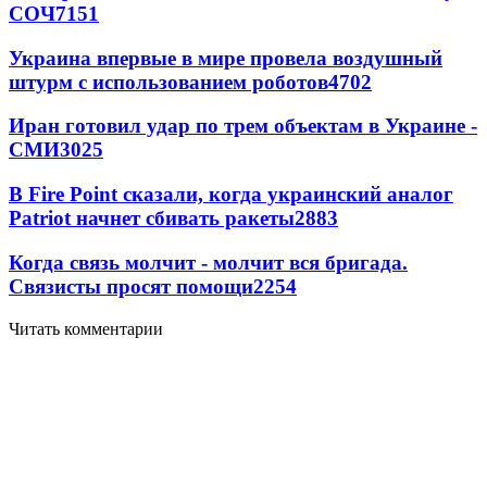
СОЧ
7151
Украина впервые в мире провела воздушный
штурм с использованием роботов
4702
Иран готовил удар по трем объектам в Украине -
СМИ
3025
В Fire Point сказали, когда украинский аналог
Patriot начнет сбивать ракеты
2883
Когда связь молчит - молчит вся бригада.
Связисты просят помощи
2254
Читать комментарии