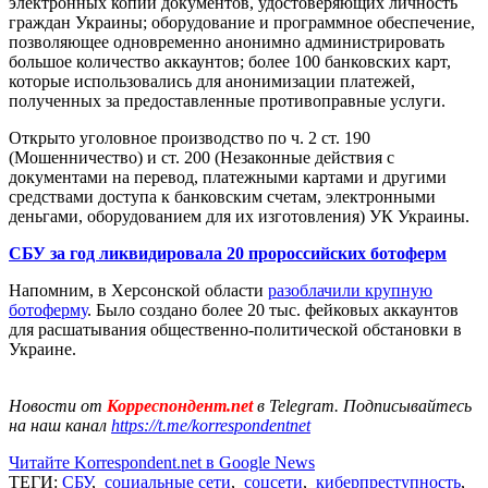
электронных копий документов, удостоверяющих личность
граждан Украины; оборудование и программное обеспечение,
позволяющее одновременно анонимно администрировать
большое количество аккаунтов; более 100 банковских карт,
которые использовались для анонимизации платежей,
полученных за предоставленные противоправные услуги.
Открыто уголовное производство по ч. 2 ст. 190
(Мошенничество) и ст. 200 (Незаконные действия с
документами на перевод, платежными картами и другими
средствами доступа к банковским счетам, электронными
деньгами, оборудованием для их изготовления) УК Украины.
СБУ за год ликвидировала 20 пророссийских ботоферм
Напомним, в Херсонской области
разоблачили крупную
ботоферму
. Было создано более 20 тыс. фейковых аккаунтов
для расшатывания общественно-политической обстановки в
Украине.
Новости от
Корреспондент.net
в Telegram. Подписывайтесь
на наш канал
https://t.me/korrespondentnet
Читайте Korrespondent.net в Google News
ТЕГИ:
СБУ
,
социальные сети
,
соцсети
,
киберпреступность
,