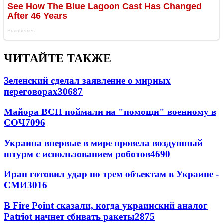
ЧИТАЙТЕ ТАКЖЕ
Зеленский сделал заявление о мирных
переговорах
30687
Майора ВСП поймали на "помощи" военному в
СОЧ
7096
Украина впервые в мире провела воздушный
штурм с использованием роботов
4690
Иран готовил удар по трем объектам в Украине -
СМИ
3016
В Fire Point сказали, когда украинский аналог
Patriot начнет сбивать ракеты
2875