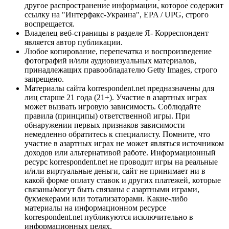
другое распространение информации, которое содержит
ссылку на "Интерфакс-Украина", EPA / UPG, строго
воспрещается.
Владелец веб-страницы в разделе Я- Корреспондент
является автор публикации.
Любое копирование, перепечатка и воспроизведение
фотографий и/или аудиовизуальных материалов,
принадлежащих правообладателю Getty Images, строго
запрещено.
Материалы сайта korrespondent.net предназначены для
лиц старше 21 года (21+). Участие в азартных играх
может вызвать игровую зависимость. Соблюдайте
правила (принципы) ответственной игры. При
обнаружении первых признаков зависимости
немедленно обратитесь к специалисту. Помните, что
участие в азартных играх не может являться источником
доходов или альтернативой работе. Информационный
ресурс korrespondent.net не проводит игры на реальные
и/или виртуальные деньги, сайт не принимает ни в
какой форме оплату ставок и других платежей, которые
связаны/могут быть связаны с азартными играми,
букмекерами или тотализаторами. Какие-либо
материалы на информационном ресурсе
korrespondent.net публикуются исключительно в
информационных целях.