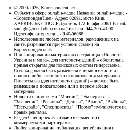
© 2000-2026, Korrespondent.net
Субъект в сфере онлайн-медиа Название онлайн-медиа -
«КореспонденТ.net» Адрес: 02091, місто Київ,
ХАРКІВСЬКЕ ШОСЕ, будинок 172-Б, офіс 208/1 E-mail:
sunlight@mediadim.com.ua
Телефон: 044-205-43-00
Идентификатор медиа - R40-06068
Использование любых материалов, размещённых на
сайте, разрешается при условии ссылки на
Корреспондент.net.
При копировании материалов со страницы «Новости
Украины и мира», для интернет-изданий – обязательна
прямая открытая для поисковых систем гиперссылка.
Ссылка должна быть размещена в независимости от
полного либо частичного использования материалов.
Гиперссылка (для интернет- изданий) – должна быть
размещена в подзаголовке или в первом абзаце
материала.
Новости с пометками "Мнение", "Экспертиза",
"Заявление", "Регионы", "Деньги", "Власть", "Выборы",
"Тест-драйв", "Спецпроекты", "Промо" публикуются на
правах рекламы.
Раздел Спецпроекты создается совместно с
коммерческими партнерами.
Любое копирование, публикация, републикация и