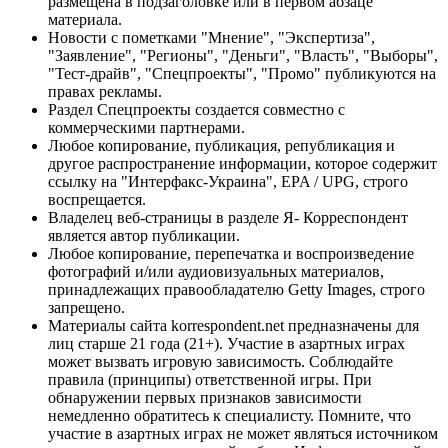
размещена в подзаголовке или в первом абзаце
материала.
Новости с пометками "Мнение", "Экспертиза",
"Заявление", "Регионы", "Деньги", "Власть", "Выборы",
"Тест-драйв", "Спецпроекты", "Промо" публикуются на
правах рекламы.
Раздел Спецпроекты создается совместно с
коммерческими партнерами.
Любое копирование, публикация, републикация и
другое распространение информации, которое содержит
ссылку на "Интерфакс-Украина", EPA / UPG, строго
воспрещается.
Владелец веб-страницы в разделе Я- Корреспондент
является автор публикации.
Любое копирование, перепечатка и воспроизведение
фотографий и/или аудиовизуальных материалов,
принадлежащих правообладателю Getty Images, строго
запрещено.
Материалы сайта korrespondent.net предназначены для
лиц старше 21 года (21+). Участие в азартных играх
может вызвать игровую зависимость. Соблюдайте
правила (принципы) ответственной игры. При
обнаружении первых признаков зависимости
немедленно обратитесь к специалисту. Помните, что
участие в азартных играх не может являться источником