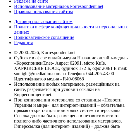
Реклама на сайте
Использование материалов korrespondent.net
Правила пользования сайтом
Договор пользования сайтом
Политика в сфере конфиденциальности и персональных
данных
Пользовательское соглашение
Редакция
© 2000-2026, Korrespondent.net
Субъект в сфере онлайн-медиа Название онлайн-медиа -
«КореспонденТ.net» Адрес: 02091, місто Київ,
ХАРКІВСЬКЕ ШОСЕ, будинок 172-Б, офіс 208/1 E-mail:
sunlight@mediadim.com.ua
Телефон: 044-205-43-00
Идентификатор медиа - R40-06068
Использование любых материалов, размещённых на
сайте, разрешается при условии ссылки на
Корреспондент.net.
При копировании материалов со страницы «Новости
Украины и мира», для интернет-изданий – обязательна
прямая открытая для поисковых систем гиперссылка.
Ссылка должна быть размещена в независимости от
полного либо частичного использования материалов.
Гиперссылка (для интернет- изданий) – должна быть