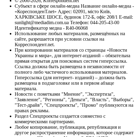
© 2000-2026, Korrespondent.net
Субъект в сфере онлайн-медиа Название онлайн-медиа -
«КореспонденТ.net» Адрес: 02091, місто Київ,
ХАРКІВСЬКЕ ШОСЕ, будинок 172-Б, офіс 208/1 E-mail:
sunlight@mediadim.com.ua
Телефон: 044-205-43-00
Идентификатор медиа - R40-06068
Использование любых материалов, размещённых на
сайте, разрешается при условии ссылки на
Корреспондент.net.
При копировании материалов со страницы «Новости
Украины и мира», для интернет-изданий – обязательна
прямая открытая для поисковых систем гиперссылка.
Ссылка должна быть размещена в независимости от
полного либо частичного использования материалов.
Гиперссылка (для интернет- изданий) – должна быть
размещена в подзаголовке или в первом абзаце
материала.
Новости с пометками "Мнение", "Экспертиза",
"Заявление", "Регионы", "Деньги", "Власть", "Выборы",
"Тест-драйв", "Спецпроекты", "Промо" публикуются на
правах рекламы.
Раздел Спецпроекты создается совместно с
коммерческими партнерами.
Любое копирование, публикация, републикация и
другое распространение информации, которое содержит