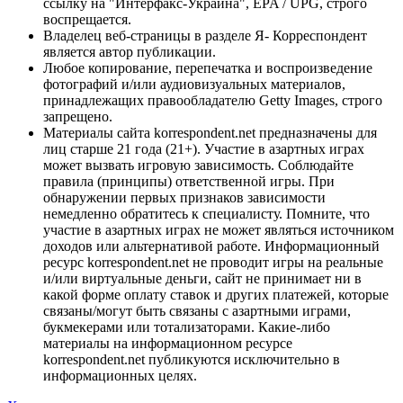
ссылку на "Интерфакс-Украина", EPA / UPG, строго
воспрещается.
Владелец веб-страницы в разделе Я- Корреспондент
является автор публикации.
Любое копирование, перепечатка и воспроизведение
фотографий и/или аудиовизуальных материалов,
принадлежащих правообладателю Getty Images, строго
запрещено.
Материалы сайта korrespondent.net предназначены для
лиц старше 21 года (21+). Участие в азартных играх
может вызвать игровую зависимость. Соблюдайте
правила (принципы) ответственной игры. При
обнаружении первых признаков зависимости
немедленно обратитесь к специалисту. Помните, что
участие в азартных играх не может являться источником
доходов или альтернативой работе. Информационный
ресурс korrespondent.net не проводит игры на реальные
и/или виртуальные деньги, сайт не принимает ни в
какой форме оплату ставок и других платежей, которые
связаны/могут быть связаны с азартными играми,
букмекерами или тотализаторами. Какие-либо
материалы на информационном ресурсе
korrespondent.net публикуются исключительно в
информационных целях.