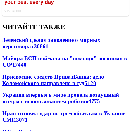
ЧИТАЙТЕ ТАКЖЕ
Зеленский сделал заявление о мирных
переговорах
30861
Майора ВСП поймали на "помощи" военному в
СОЧ
7440
Присвоение средств ПриватБанка: дело
Коломойского направлено в суд
5120
Украина впервые в мире провела воздушный
штурм с использованием роботов
4775
Иран готовил удар по трем объектам в Украине -
СМИ
3071