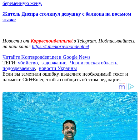
беременную жену.
Житель Днепра столкнул девушку с балкона на восьмом
этаже
Новости от
Корреспондент.net
в Telegram. Подписывайтесь
на наш канал
https://t.me/korrespondentnet
Читайте Korrespondent.net в Google News
ТЕГИ:
убийство
,
задержание
,
Черниговская область
,
подозреваемые
,
новости Украины
Если вы заметили ошибку, выделите необходимый текст и
нажмите Ctrl+Enter, чтобы сообщить об этом редакции.