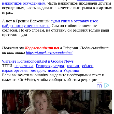
наркотиков осужденным
. Часть наркотиков продавали другим
осужденным, часть выдавали в качестве выигрыша в азартных
играх.
А вот в Греции Верховный
судья ушел в отставку из-за
найденного у него кокаина
. Сам он с обвинениями не
согласен. По его словам, на отставку он решился только ради
престижа суда.
Новости от
Корреспондент.net
в Telegram. Подписывайтесь
на наш канал
https://t.me/korrespondentnet
Читайте Korrespondent.net в Google News
ТЕГИ:
наркотики
,
Генпрокуратура
,
кокаин
,
обыск
,
наркоторговля
,
метадон
,
новости Украины
Если вы заметили ошибку, выделите необходимый текст и
нажмите Ctrl+Enter, чтобы сообщить об этом редакции.