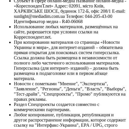
Субъект в сфере онлайн-медиа Название онлайн-медиа -
«КореспонденТ.net» Адрес: 02091, місто Київ,
ХАРКІВСЬКЕ ШОСЕ, будинок 172-Б, офіс 208/1 E-mail:
sunlight@mediadim.com.ua
Телефон: 044-205-43-00
Идентификатор медиа - R40-06068
Использование любых материалов, размещённых на
сайте, разрешается при условии ссылки на
Корреспондент.net.
При копировании материалов со страницы «Новости
Украины и мира», для интернет-изданий – обязательна
прямая открытая для поисковых систем гиперссылка.
Ссылка должна быть размещена в независимости от
полного либо частичного использования материалов.
Гиперссылка (для интернет- изданий) – должна быть
размещена в подзаголовке или в первом абзаце
материала.
Новости с пометками "Мнение", "Экспертиза",
"Заявление", "Регионы", "Деньги", "Власть", "Выборы",
"Тест-драйв", "Спецпроекты", "Промо" публикуются на
правах рекламы.
Раздел Спецпроекты создается совместно с
коммерческими партнерами.
Любое копирование, публикация, републикация и
другое распространение информации, которое содержит
ссылку на "Интерфакс-Украина", EPA / UPG, строго