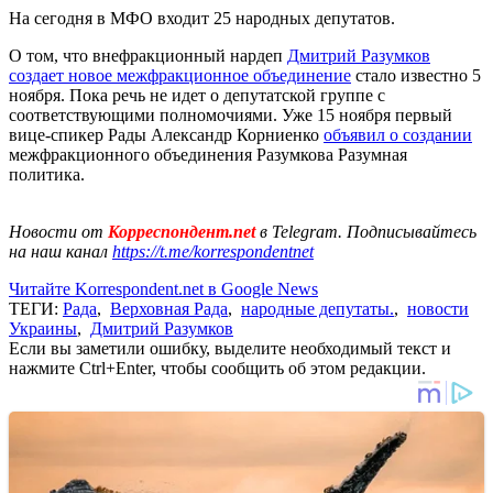
На сегодня в МФО входит 25 народных депутатов.
О том, что внефракционный нардеп
Дмитрий Разумков
создает новое межфракционное объединение
стало известно 5
ноября. Пока речь не идет о депутатской группе с
соответствующими полномочиями. Уже 15 ноября первый
вице-спикер Рады Александр Корниенко
объявил о создании
межфракционного объединения Разумкова Разумная
политика.
Новости от
Корреспондент.net
в Telegram. Подписывайтесь
на наш канал
https://t.me/korrespondentnet
Читайте Korrespondent.net в Google News
ТЕГИ:
Рада
,
Верховная Рада
,
народные депутаты.
,
новости
Украины
,
Дмитрий Разумков
Если вы заметили ошибку, выделите необходимый текст и
нажмите Ctrl+Enter, чтобы сообщить об этом редакции.