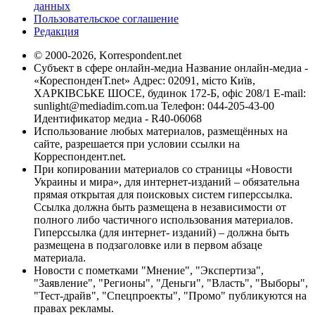
данных
Пользовательское соглашение
Редакция
© 2000-2026, Korrespondent.net
Субъект в сфере онлайн-медиа Название онлайн-медиа -
«КореспонденТ.net» Адрес: 02091, місто Київ,
ХАРКІВСЬКЕ ШОСЕ, будинок 172-Б, офіс 208/1 E-mail:
sunlight@mediadim.com.ua
Телефон: 044-205-43-00
Идентификатор медиа - R40-06068
Использование любых материалов, размещённых на
сайте, разрешается при условии ссылки на
Корреспондент.net.
При копировании материалов со страницы «Новости
Украины и мира», для интернет-изданий – обязательна
прямая открытая для поисковых систем гиперссылка.
Ссылка должна быть размещена в независимости от
полного либо частичного использования материалов.
Гиперссылка (для интернет- изданий) – должна быть
размещена в подзаголовке или в первом абзаце
материала.
Новости с пометками "Мнение", "Экспертиза",
"Заявление", "Регионы", "Деньги", "Власть", "Выборы",
"Тест-драйв", "Спецпроекты", "Промо" публикуются на
правах рекламы.