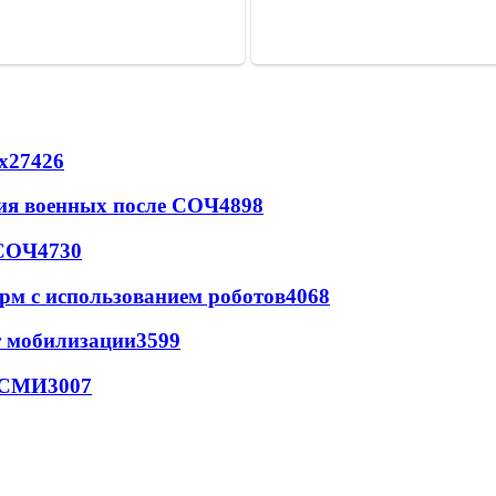
х
27426
ия военных после СОЧ
4898
 СОЧ
4730
рм с использованием роботов
4068
т мобилизации
3599
- СМИ
3007