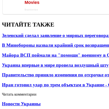
ЧИТАЙТЕ ТАКЖЕ
Зеленский сделал заявление о мирных переговора
В Минобороны назвали крайний срок возвращен
Майора ВСП поймали на "помощи" военному в
Украина впервые в мире провела воздушный шту
Правительство приняло изменения по отсрочке о
Иран готовил удар по трем объектам в Украине 
Читать комментарии
Новости Украины