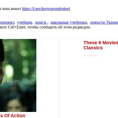
а наш канал
https://t.me/korrespondentnet
опроект
,
учебник
,
книги
,
школьные учебники
,
новости Укра
те Ctrl+Enter, чтобы сообщить об этом редакции.