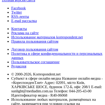
Полная версия сайта
Facebook
Twitter
RSS-ленты
E-mail рассылка
Контакты
Реклама на сайте
Использование материалов korrespondent.net
Правила пользования сайтом
Договор пользования сайтом
Политика в сфере конфиденциальности и персональных
данных
Пользовательское соглашение
Редакция
© 2000-2026, Korrespondent.net
Субъект в сфере онлайн-медиа Название онлайн-медиа -
«КореспонденТ.net» Адрес: 02091, місто Київ,
ХАРКІВСЬКЕ ШОСЕ, будинок 172-Б, офіс 208/1 E-mail:
sunlight@mediadim.com.ua
Телефон: 044-205-43-00
Идентификатор медиа - R40-06068
Использование любых материалов, размещённых на
сайте, разрешается при условии ссылки на