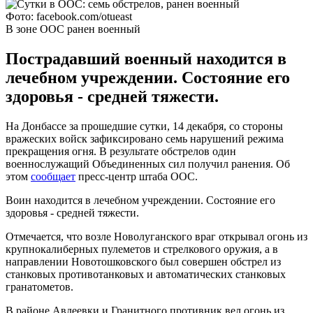
Фото: facebook.com/otueast
В зоне ООС ранен военный
Пострадавший военный находится в
лечебном учреждении. Состояние его
здоровья - средней тяжести.
На Донбассе за прошедшие сутки, 14 декабря, со стороны
вражеских войск зафиксировано семь нарушений режима
прекращения огня. В результате обстрелов один
военнослужащий Объединенных сил получил ранения. Об
этом
сообщает
пресс-центр штаба ООС.
Воин находится в лечебном учреждении. Состояние его
здоровья - средней тяжести.
Отмечается, что возле Новолуганского враг открывал огонь из
крупнокалиберных пулеметов и стрелкового оружия, а в
направлении Новотошковского был совершен обстрел из
станковых противотанковых и автоматических станковых
гранатометов.
В районе Авдеевки и Гранитного противник вел огонь из