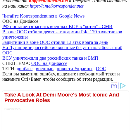
Новости от
Корреспондент.net
в Telegram. Подписывайтесь
на наш канал
https://t.me/korrespondentnet
Читайте Korrespondent.net в Google News
ООС на Донбассе
РФ попытается загнать военных ВСУ в "котел" - СМИ
В зоне ООС отбили девять атак армии РФ: 170 захватчиков
уничтожены
Защитники в зоне ООС отбили 13 атак врага за день
На Луганщине российские военные бегут с поля боя - штаб
ООС
ВСУ уничтожили два российских танка и БМП
СПЕЦТЕМА:
ООС на Донбассе
ТЕГИ:
донбасс
,
военные
,
новости Украины
,
ООС
Если вы заметили ошибку, выделите необходимый текст и
нажмите Ctrl+Enter, чтобы сообщить об этом редакции.