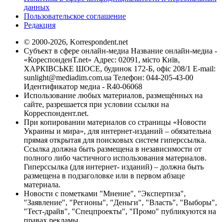
данных
Пользовательское соглашение
Редакция
© 2000-2026, Korrespondent.net
Субъект в сфере онлайн-медиа Название онлайн-медиа -
«КореспонденТ.net» Адрес: 02091, місто Київ,
ХАРКІВСЬКЕ ШОСЕ, будинок 172-Б, офіс 208/1 E-mail:
sunlight@mediadim.com.ua
Телефон: 044-205-43-00
Идентификатор медиа - R40-06068
Использование любых материалов, размещённых на
сайте, разрешается при условии ссылки на
Корреспондент.net.
При копировании материалов со страницы «Новости
Украины и мира», для интернет-изданий – обязательна
прямая открытая для поисковых систем гиперссылка.
Ссылка должна быть размещена в независимости от
полного либо частичного использования материалов.
Гиперссылка (для интернет- изданий) – должна быть
размещена в подзаголовке или в первом абзаце
материала.
Новости с пометками "Мнение", "Экспертиза",
"Заявление", "Регионы", "Деньги", "Власть", "Выборы",
"Тест-драйв", "Спецпроекты", "Промо" публикуются на
правах рекламы.