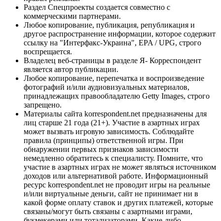
Раздел Спецпроекты создается совместно с
коммерческими партнерами.
Любое копирование, публикация, републикация и
другое распространение информации, которое содержит
ссылку на "Интерфакс-Украина", EPA / UPG, строго
воспрещается.
Владелец веб-страницы в разделе Я- Корреспондент
является автор публикации.
Любое копирование, перепечатка и воспроизведение
фотографий и/или аудиовизуальных материалов,
принадлежащих правообладателю Getty Images, строго
запрещено.
Материалы сайта korrespondent.net предназначены для
лиц старше 21 года (21+). Участие в азартных играх
может вызвать игровую зависимость. Соблюдайте
правила (принципы) ответственной игры. При
обнаружении первых признаков зависимости
немедленно обратитесь к специалисту. Помните, что
участие в азартных играх не может являться источником
доходов или альтернативой работе. Информационный
ресурс korrespondent.net не проводит игры на реальные
и/или виртуальные деньги, сайт не принимает ни в
какой форме оплату ставок и других платежей, которые
связаны/могут быть связаны с азартными играми,
букмекерами или тотализаторами. Какие-либо