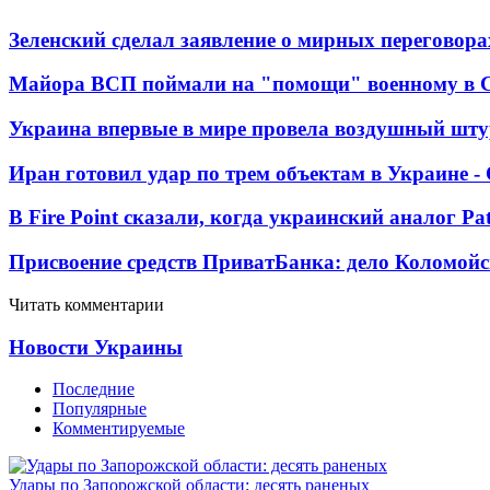
Зеленский сделал заявление о мирных переговора
Майора ВСП поймали на "помощи" военному в
Украина впервые в мире провела воздушный шту
Иран готовил удар по трем объектам в Украине 
В Fire Point сказали, когда украинский аналог Pa
Присвоение средств ПриватБанка: дело Коломойс
Читать комментарии
Новости Украины
Последние
Популярные
Комментируемые
Удары по Запорожской области: десять раненых