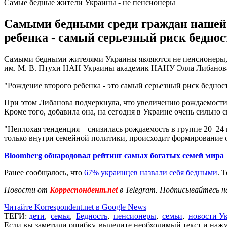
Самые бедные жители Украины - не пенсионеры
Самыми бедными среди граждан нашей с
ребенка - самый серьезный риск беднос
Самыми бедными жителями Украины являются не пенсионеры, а
им. М. В. Птухи НАН Украины академик НАНУ Элла Либанов
"Рождение второго ребенка - это самый серьезный риск бедност
При этом Либанова подчеркнула, что увеличению рождаемости
Кроме того, добавила она, на сегодня в Украине очень сильно с
"Неплохая тенденция – снизилась рождаемость в группе 20–24 
только внутри семейной политики, происходит формирование о
Bloomberg обнародовал рейтинг самых богатых семей мира
Ранее сообщалось, что
67% украинцев назвали себя бедными
. 
Новости от
Корреспондент.net
в Telegram. Подписывайтесь н
Читайте Korrespondent.net в Google News
ТЕГИ:
дети
,
семья
,
Бедность
,
пенсионеры
,
семьи
,
новости У
Если вы заметили ошибку, выделите необходимый текст и нажми