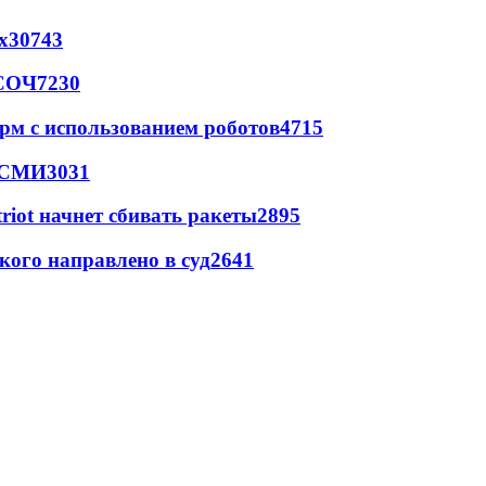
х
30743
 СОЧ
7230
рм с использованием роботов
4715
- СМИ
3031
triot начнет сбивать ракеты
2895
кого направлено в суд
2641