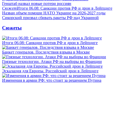
Генштаб назвал новые потери россиян
Сюжет
Итоги 06.08: Санкции против РФ и дрон в Лейпциге
Назван объем помощи НАТО Украине на 2026-2027 годы
Сикорский призвал сбивать ракеты РФ над Украиной
Сюжеты
Итоги 06.08: Санкции против РФ и дрон в Лейпциге
Банкет генералов. Последствия взрыва в Москве
Грязные технологии. Атаки РФ на выборы во Франции
Эскалация для Европы. Российский дрон в Лейпциге
Изменения в армии РФ: что стоит за решением Путина