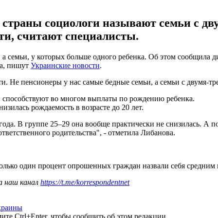
траны социологи называют семьи с дву
ти, считают специалисты.
 семьи, у которых больше одного ребенка. Об этом сообщила 
а, пишут
Украинские новости
.
и. Не пенсионеры у нас самые бедные семьи, а семьи с двумя-тре
 способствуют во многом выплаты по рождению ребенка.
низилась рождаемость в возрасте до 20 лет.
года. В группе 25–29 она вообще практически не снизилась. А п
тветственного родительства", - отметила Либанова.
Только один процент опрошенных граждан назвали себя средним к
а наш канал
https://t.me/korrespondentnet
краины
те Ctrl+Enter, чтобы сообщить об этом редакции.