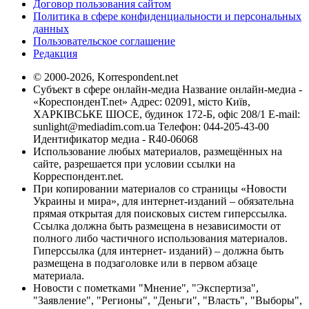
Договор пользования сайтом
Политика в сфере конфиденциальности и персональных
данных
Пользовательское соглашение
Редакция
© 2000-2026, Korrespondent.net
Субъект в сфере онлайн-медиа Название онлайн-медиа -
«КореспонденТ.net» Адрес: 02091, місто Київ,
ХАРКІВСЬКЕ ШОСЕ, будинок 172-Б, офіс 208/1 E-mail:
sunlight@mediadim.com.ua
Телефон: 044-205-43-00
Идентификатор медиа - R40-06068
Использование любых материалов, размещённых на
сайте, разрешается при условии ссылки на
Корреспондент.net.
При копировании материалов со страницы «Новости
Украины и мира», для интернет-изданий – обязательна
прямая открытая для поисковых систем гиперссылка.
Ссылка должна быть размещена в независимости от
полного либо частичного использования материалов.
Гиперссылка (для интернет- изданий) – должна быть
размещена в подзаголовке или в первом абзаце
материала.
Новости с пометками "Мнение", "Экспертиза",
"Заявление", "Регионы", "Деньги", "Власть", "Выборы",