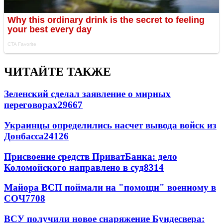
ЧИТАЙТЕ ТАКЖЕ
Зеленский сделал заявление о мирных
переговорах
29667
Украинцы определились насчет вывода войск из
Донбасса
24126
Присвоение средств ПриватБанка: дело
Коломойского направлено в суд
8314
Майора ВСП поймали на "помощи" военному в
СОЧ
7708
ВСУ получили новое снаряжение Бундесвера: