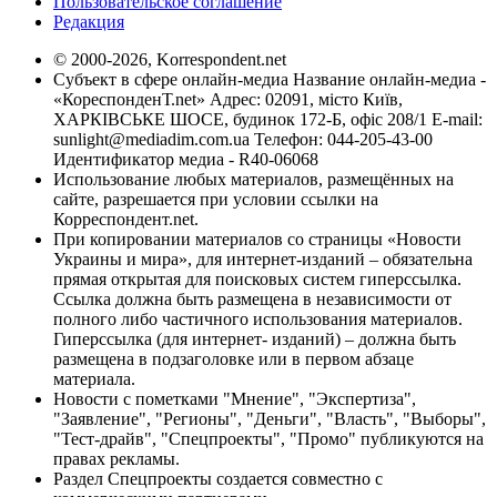
Пользовательское соглашение
Редакция
© 2000-2026, Korrespondent.net
Субъект в сфере онлайн-медиа Название онлайн-медиа -
«КореспонденТ.net» Адрес: 02091, місто Київ,
ХАРКІВСЬКЕ ШОСЕ, будинок 172-Б, офіс 208/1 E-mail:
sunlight@mediadim.com.ua
Телефон: 044-205-43-00
Идентификатор медиа - R40-06068
Использование любых материалов, размещённых на
сайте, разрешается при условии ссылки на
Корреспондент.net.
При копировании материалов со страницы «Новости
Украины и мира», для интернет-изданий – обязательна
прямая открытая для поисковых систем гиперссылка.
Ссылка должна быть размещена в независимости от
полного либо частичного использования материалов.
Гиперссылка (для интернет- изданий) – должна быть
размещена в подзаголовке или в первом абзаце
материала.
Новости с пометками "Мнение", "Экспертиза",
"Заявление", "Регионы", "Деньги", "Власть", "Выборы",
"Тест-драйв", "Спецпроекты", "Промо" публикуются на
правах рекламы.
Раздел Спецпроекты создается совместно с