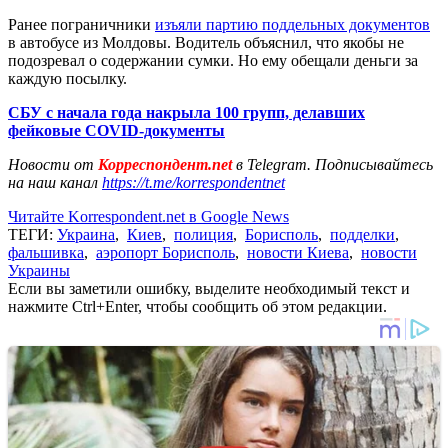
Ранее пограничники
изъяли партию поддельных документов
в автобусе из Молдовы. Водитель объяснил, что якобы не
подозревал о содержании сумки. Но ему обещали деньги за
каждую посылку.
СБУ с начала года накрыла 100 групп, делавших
фейковые COVID-документы
Новости от
Корреспондент.net
в Telegram. Подписывайтесь
на наш канал
https://t.me/korrespondentnet
Читайте Korrespondent.net в Google News
ТЕГИ:
Украина
,
Киев
,
полиция
,
Борисполь
,
подделки
,
фальшивка
,
аэропорт Борисполь
,
новости Киева
,
новости
Украины
Если вы заметили ошибку, выделите необходимый текст и
нажмите Ctrl+Enter, чтобы сообщить об этом редакции.