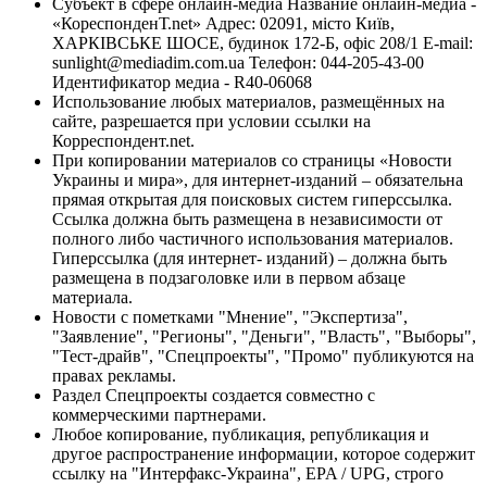
Субъект в сфере онлайн-медиа Название онлайн-медиа -
«КореспонденТ.net» Адрес: 02091, місто Київ,
ХАРКІВСЬКЕ ШОСЕ, будинок 172-Б, офіс 208/1 E-mail:
sunlight@mediadim.com.ua
Телефон: 044-205-43-00
Идентификатор медиа - R40-06068
Использование любых материалов, размещённых на
сайте, разрешается при условии ссылки на
Корреспондент.net.
При копировании материалов со страницы «Новости
Украины и мира», для интернет-изданий – обязательна
прямая открытая для поисковых систем гиперссылка.
Ссылка должна быть размещена в независимости от
полного либо частичного использования материалов.
Гиперссылка (для интернет- изданий) – должна быть
размещена в подзаголовке или в первом абзаце
материала.
Новости с пометками "Мнение", "Экспертиза",
"Заявление", "Регионы", "Деньги", "Власть", "Выборы",
"Тест-драйв", "Спецпроекты", "Промо" публикуются на
правах рекламы.
Раздел Спецпроекты создается совместно с
коммерческими партнерами.
Любое копирование, публикация, републикация и
другое распространение информации, которое содержит
ссылку на "Интерфакс-Украина", EPA / UPG, строго