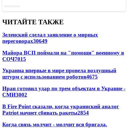
ЧИТАЙТЕ ТАКЖЕ
Зеленский сделал заявление о мирных
переговорах
30649
Майора ВСП поймали на "помощи" военному в
СОЧ
7015
Украина впервые в мире провела воздушный
штурм с использованием роботов
4675
Иран готовил удар по трем объектам в Украине -
СМИ
3002
В Fire Point сказали, когда украинский аналог
Patriot начнет сбивать ракеты
2854
Когда связь молчит - молчит вся бригада.