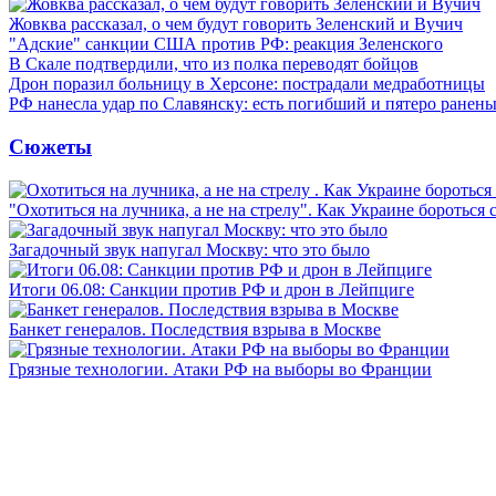
Жовква рассказал, о чем будут говорить Зеленский и Вучич
"Адские" санкции США против РФ: реакция Зеленского
В Скале подтвердили, что из полка переводят бойцов
Дрон поразил больницу в Херсоне: пострадали медработницы
РФ нанесла удар по Славянску: есть погибший и пятеро ранен
Сюжеты
"Охотиться на лучника, а не на стрелу". Как Украине бороться 
Загадочный звук напугал Москву: что это было
Итоги 06.08: Санкции против РФ и дрон в Лейпциге
Банкет генералов. Последствия взрыва в Москве
Грязные технологии. Атаки РФ на выборы во Франции