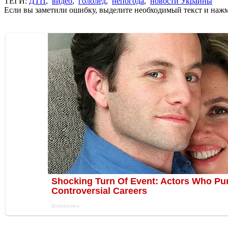
ТЕГИ:
ДТП
,
видео
,
гололед
,
непогода
,
новости Украины
Если вы заметили ошибку, выделите необходимый текст и нажми