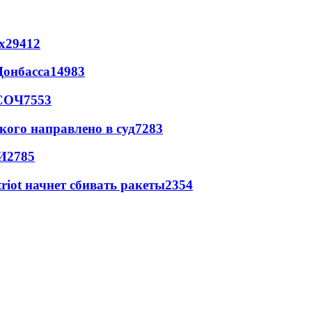
х
29412
Донбасса
14983
 СОЧ
7553
кого направлено в суд
7283
И
2785
triot начнет сбивать ракеты
2354