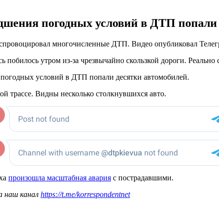
худшения погодных условий в ДТП попали
лед спровоцировал многочисленные ДТП. Видео опубликовал Тел
сь побилось утром из-за чрезвычайно скользкой дороги. Реально с
ия погодных условий в ДТП попали десятки автомобилей.
кой трассе. Видны несколько столкнувшихся авто.
аха
произошла масштабная авария
с пострадавшими.
а наш канал
https://t.me/korrespondentnet