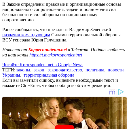
В Законе определены правовые и организационные основы
национального сопротивления, задачи и полномочия сил
безопасности и сил обороны по национальному
сопротивлению.
Ранее сообщалось, что президент Владимир Зеленский
назначил командующим
Силами территориальной обороны
ВСУ генерала Юрия Галушкина.
Новости от
Корреспондент.net
в Telegram. Подписывайтесь
на наш канал
https://t.me/korrespondentnet
Читайте Korrespondent.net в Google News
ТЕГИ:
законы
,
закон
,
законодательство
,
политика
,
новости
Украины
,
территориальная оборона
Если вы заметили ошибку, выделите необходимый текст и
нажмите Ctrl+Enter, чтобы сообщить об этом редакции.