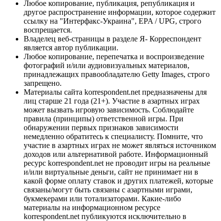
Любое копирование, публикация, републикация и
другое распространение информации, которое содержит
ссылку на "Интерфакс-Украина", EPA / UPG, строго
воспрещается.
Владелец веб-страницы в разделе Я- Корреспондент
является автор публикации.
Любое копирование, перепечатка и воспроизведение
фотографий и/или аудиовизуальных материалов,
принадлежащих правообладателю Getty Images, строго
запрещено.
Материалы сайта korrespondent.net предназначены для
лиц старше 21 года (21+). Участие в азартных играх
может вызвать игровую зависимость. Соблюдайте
правила (принципы) ответственной игры. При
обнаружении первых признаков зависимости
немедленно обратитесь к специалисту. Помните, что
участие в азартных играх не может являться источником
доходов или альтернативой работе. Информационный
ресурс korrespondent.net не проводит игры на реальные
и/или виртуальные деньги, сайт не принимает ни в
какой форме оплату ставок и других платежей, которые
связаны/могут быть связаны с азартными играми,
букмекерами или тотализаторами. Какие-либо
материалы на информационном ресурсе
korrespondent.net публикуются исключительно в