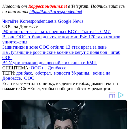
Новости от
Корреспондент.net
в Telegram. Подписывайтесь
на наш канал
https://t.me/korrespondentnet
Читайте Korrespondent.net в Google News
ООС на Донбассе
РФ попытается загнать военных ВСУ в "котел" - СМИ
В зоне ООС отбили девять атак армии РФ: 170 захватчиков
уничтожены
Защитники в зоне ООС отбили 13 атак врага за день
На Луганщине российские военные бегут с поля боя - штаб
ООС
ВСУ уничтожили два российских танка и БМП
СПЕЦТЕМА:
ООС на Донбассе
ТЕГИ:
донбасс
,
обстрел
,
новости Украины
,
война на
Донбассе
,
ООС
Если вы заметили ошибку, выделите необходимый текст и
нажмите Ctrl+Enter, чтобы сообщить об этом редакции.