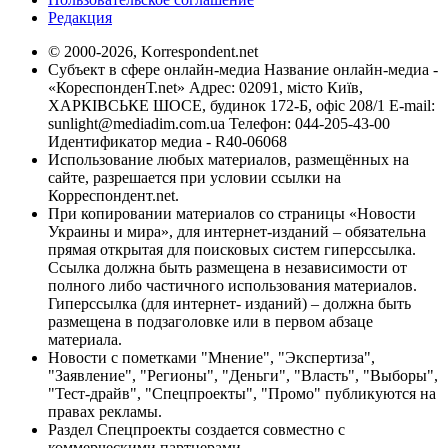
Редакция
© 2000-2026, Korrespondent.net
Субъект в сфере онлайн-медиа Название онлайн-медиа -
«КореспонденТ.net» Адрес: 02091, місто Київ,
ХАРКІВСЬКЕ ШОСЕ, будинок 172-Б, офіс 208/1 E-mail:
sunlight@mediadim.com.ua
Телефон: 044-205-43-00
Идентификатор медиа - R40-06068
Использование любых материалов, размещённых на
сайте, разрешается при условии ссылки на
Корреспондент.net.
При копировании материалов со страницы «Новости
Украины и мира», для интернет-изданий – обязательна
прямая открытая для поисковых систем гиперссылка.
Ссылка должна быть размещена в независимости от
полного либо частичного использования материалов.
Гиперссылка (для интернет- изданий) – должна быть
размещена в подзаголовке или в первом абзаце
материала.
Новости с пометками "Мнение", "Экспертиза",
"Заявление", "Регионы", "Деньги", "Власть", "Выборы",
"Тест-драйв", "Спецпроекты", "Промо" публикуются на
правах рекламы.
Раздел Спецпроекты создается совместно с
коммерческими партнерами.