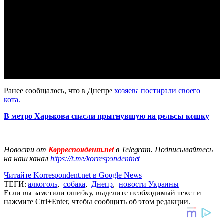
Ранее сообщалось, что в Днепре
хозяева постирали своего
кота.
В метро Харькова спасли прыгнувшую на рельсы кошку
Новости от
Корреспондент.net
в Telegram. Подписывайтесь
на наш канал
https://t.me/korrespondentnet
Читайте Korrespondent.net в Google News
ТЕГИ:
алкоголь
,
собака
,
Днепр
,
новости Украины
Если вы заметили ошибку, выделите необходимый текст и
нажмите Ctrl+Enter, чтобы сообщить об этом редакции.