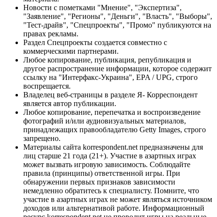
Новости с пометками "Мнение", "Экспертиза",
"Заявление", "Регионы", "Деньги", "Власть", "Выборы",
"Тест-драйв", "Спецпроекты", "Промо" публикуются на
правах рекламы.
Раздел Спецпроекты создается совместно с
коммерческими партнерами.
Любое копирование, публикация, републикация и
другое распространение информации, которое содержит
ссылку на "Интерфакс-Украина", EPA / UPG, строго
воспрещается.
Владелец веб-страницы в разделе Я- Корреспондент
является автор публикации.
Любое копирование, перепечатка и воспроизведение
фотографий и/или аудиовизуальных материалов,
принадлежащих правообладателю Getty Images, строго
запрещено.
Материалы сайта korrespondent.net предназначены для
лиц старше 21 года (21+). Участие в азартных играх
может вызвать игровую зависимость. Соблюдайте
правила (принципы) ответственной игры. При
обнаружении первых признаков зависимости
немедленно обратитесь к специалисту. Помните, что
участие в азартных играх не может являться источником
доходов или альтернативой работе. Информационный
ресурс korrespondent.net не проводит игры на реальные