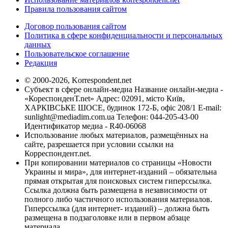
Правила пользования сайтом
Договор пользования сайтом
Политика в сфере конфиденциальности и персональных
данных
Пользовательское соглашение
Редакция
© 2000-2026, Korrespondent.net
Субъект в сфере онлайн-медиа Название онлайн-медиа -
«КореспонденТ.net» Адрес: 02091, місто Київ,
ХАРКІВСЬКЕ ШОСЕ, будинок 172-Б, офіс 208/1 E-mail:
sunlight@mediadim.com.ua
Телефон: 044-205-43-00
Идентификатор медиа - R40-06068
Использование любых материалов, размещённых на
сайте, разрешается при условии ссылки на
Корреспондент.net.
При копировании материалов со страницы «Новости
Украины и мира», для интернет-изданий – обязательна
прямая открытая для поисковых систем гиперссылка.
Ссылка должна быть размещена в независимости от
полного либо частичного использования материалов.
Гиперссылка (для интернет- изданий) – должна быть
размещена в подзаголовке или в первом абзаце
материала.