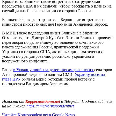
Кроме того, Блинкен также встретится с сотрудниками
посольства США и их семьями, чтобы рассказать о планах на
случай дальнейшей эскалации со стороны России.
Блинкен 20 января отправится в Берлин, где встретится с
министром иностранных дел Германии Анналеной Бербок.
В МИД также подвердили визит Блинкена в Украину.
Отмечается, что Дмитрий Кулеба и Энтони Блинкен проведут
переговоры по дальнейшему воплощению комплексного
пакета сдерживания России, практической поддержки
Украины со стороны США, активных дипломатических
усилий по урегулированию российско-украинского
вооруженного конфликта.
Ранее
в Украину прибыла делегация американских
сенаторов.
А на прошлой неделе, по данным СМИ,
Украину посетил
глава ЦРУ
Уильям Бернс, который провел встречу с
президентом Владимиром Зеленским.
Новости от
Корреспондент.net
в Telegram. Подписывайтесь
на наш канал
https://t.me/korrespondentnet
Читайте Korrespondent.net в Google News