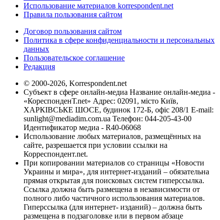
Использование материалов korrespondent.net
Правила пользования сайтом
Договор пользования сайтом
Политика в сфере конфиденциальности и персональных
данных
Пользовательское соглашение
Редакция
© 2000-2026, Korrespondent.net
Субъект в сфере онлайн-медиа Название онлайн-медиа -
«КореспонденТ.net» Адрес: 02091, місто Київ,
ХАРКІВСЬКЕ ШОСЕ, будинок 172-Б, офіс 208/1 E-mail:
sunlight@mediadim.com.ua
Телефон: 044-205-43-00
Идентификатор медиа - R40-06068
Использование любых материалов, размещённых на
сайте, разрешается при условии ссылки на
Корреспондент.net.
При копировании материалов со страницы «Новости
Украины и мира», для интернет-изданий – обязательна
прямая открытая для поисковых систем гиперссылка.
Ссылка должна быть размещена в независимости от
полного либо частичного использования материалов.
Гиперссылка (для интернет- изданий) – должна быть
размещена в подзаголовке или в первом абзаце