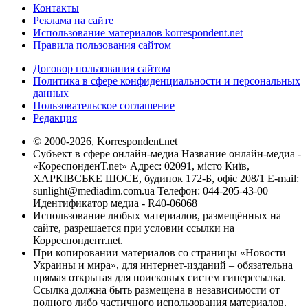
Контакты
Реклама на сайте
Использование материалов korrespondent.net
Правила пользования сайтом
Договор пользования сайтом
Политика в сфере конфиденциальности и персональных
данных
Пользовательское соглашение
Редакция
© 2000-2026, Korrespondent.net
Субъект в сфере онлайн-медиа Название онлайн-медиа -
«КореспонденТ.net» Адрес: 02091, місто Київ,
ХАРКІВСЬКЕ ШОСЕ, будинок 172-Б, офіс 208/1 E-mail:
sunlight@mediadim.com.ua
Телефон: 044-205-43-00
Идентификатор медиа - R40-06068
Использование любых материалов, размещённых на
сайте, разрешается при условии ссылки на
Корреспондент.net.
При копировании материалов со страницы «Новости
Украины и мира», для интернет-изданий – обязательна
прямая открытая для поисковых систем гиперссылка.
Ссылка должна быть размещена в независимости от
полного либо частичного использования материалов.