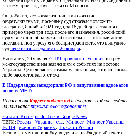
заявления против Украины с требованием его присоединения
к этому производству", – сказал Малюська.
Он добавил, что когда эти попытки оказались
безрезультатными, поскольку суд отказался отложить
заседание, 8 ноября 2021 года, за 16 дней до заседания и
примерно через три года после его назначения, российский
судья внезапно обнаружил обстоятельства, которые могли
поставить под угрозу его беспристрастность, что вынудило
суд
перенести заседание на 26 января
.
Напомним, 26 января
ЕСПЧ проводит слушания
по трем
межгосударственным заявлениям о событиях на востоке
Украины. Дело является самым масштабным, которое когда-
либо рассматривал этот суд.
В Нидерландах заподозрили РФ в запугивании адвокатов
по делу MH17
Новости от
Корреспондент.net
в Telegram. Подписывайтесь
на наш канал
https://t.me/korrespondentnet
Читайте Korrespondent.net в Google News
ТЕГИ:
Россия
,
Украина
,
суд
,
Минюст
,
Минюст Украины
,
ЕСПЧ
,
новости Украины
,
Новости России
Если вы заметили ошибку, выделите необходимый текст и