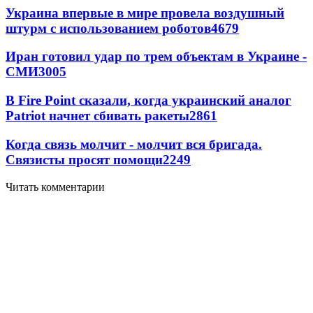
Украина впервые в мире провела воздушный
штурм с использованием роботов
4679
Иран готовил удар по трем объектам в Украине -
СМИ
3005
В Fire Point сказали, когда украинский аналог
Patriot начнет сбивать ракеты
2861
Когда связь молчит - молчит вся бригада.
Связисты просят помощи
2249
Читать комментарии