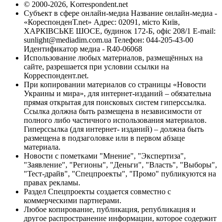
© 2000-2026, Korrespondent.net
Субъект в сфере онлайн-медиа Название онлайн-медиа -
«КореспонденТ.net» Адрес: 02091, місто Київ,
ХАРКІВСЬКЕ ШОСЕ, будинок 172-Б, офіс 208/1 E-mail:
sunlight@mediadim.com.ua
Телефон: 044-205-43-00
Идентификатор медиа - R40-06068
Использование любых материалов, размещённых на
сайте, разрешается при условии ссылки на
Корреспондент.net.
При копировании материалов со страницы «Новости
Украины и мира», для интернет-изданий – обязательна
прямая открытая для поисковых систем гиперссылка.
Ссылка должна быть размещена в независимости от
полного либо частичного использования материалов.
Гиперссылка (для интернет- изданий) – должна быть
размещена в подзаголовке или в первом абзаце
материала.
Новости с пометками "Мнение", "Экспертиза",
"Заявление", "Регионы", "Деньги", "Власть", "Выборы",
"Тест-драйв", "Спецпроекты", "Промо" публикуются на
правах рекламы.
Раздел Спецпроекты создается совместно с
коммерческими партнерами.
Любое копирование, публикация, републикация и
другое распространение информации, которое содержит