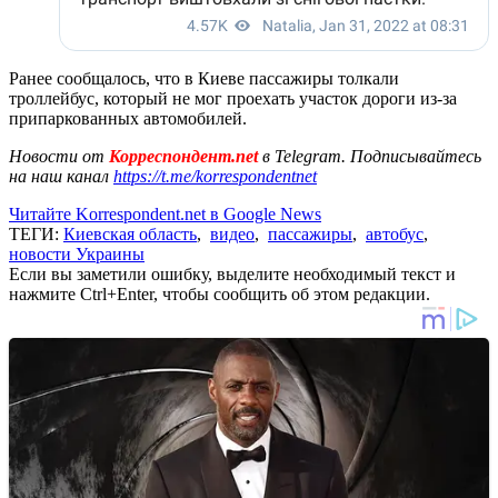
Ранее сообщалось, что в Киеве пассажиры толкали
троллейбус, который не мог проехать участок дороги из-за
припаркованных автомобилей.
Новости от
Корреспондент.net
в Telegram. Подписывайтесь
на наш канал
https://t.me/korrespondentnet
Читайте Korrespondent.net в Google News
ТЕГИ:
Киевская область
,
видео
,
пассажиры
,
автобус
,
новости Украины
Если вы заметили ошибку, выделите необходимый текст и
нажмите Ctrl+Enter, чтобы сообщить об этом редакции.