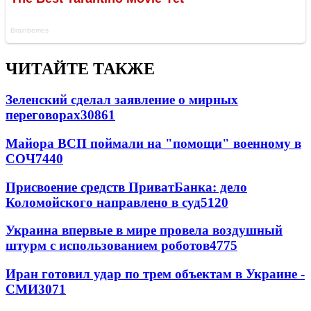
ЧИТАЙТЕ ТАКЖЕ
Зеленский сделал заявление о мирных
переговорах
30861
Майора ВСП поймали на "помощи" военному в
СОЧ
7440
Присвоение средств ПриватБанка: дело
Коломойского направлено в суд
5120
Украина впервые в мире провела воздушный
штурм с использованием роботов
4775
Иран готовил удар по трем объектам в Украине -
СМИ
3071