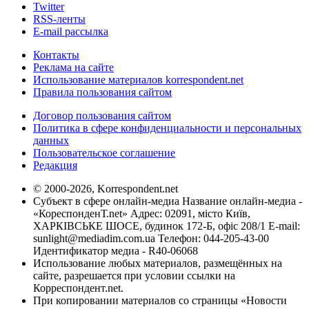
Twitter
RSS-ленты
E-mail рассылка
Контакты
Реклама на сайте
Использование материалов korrespondent.net
Правила пользования сайтом
Договор пользования сайтом
Политика в сфере конфиденциальности и персональных
данных
Пользовательское соглашение
Редакция
© 2000-2026, Korrespondent.net
Субъект в сфере онлайн-медиа Название онлайн-медиа -
«КореспонденТ.net» Адрес: 02091, місто Київ,
ХАРКІВСЬКЕ ШОСЕ, будинок 172-Б, офіс 208/1 E-mail:
sunlight@mediadim.com.ua
Телефон: 044-205-43-00
Идентификатор медиа - R40-06068
Использование любых материалов, размещённых на
сайте, разрешается при условии ссылки на
Корреспондент.net.
При копировании материалов со страницы «Новости