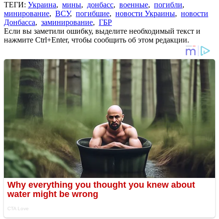
ТЕГИ:
Украина
,
мины
,
донбасс
,
военные
,
погибли
,
минирование
,
ВСУ
,
погибшие
,
новости Украины
,
новости
Донбасса
,
заминирование
,
ГБР
Если вы заметили ошибку, выделите необходимый текст и
нажмите Ctrl+Enter, чтобы сообщить об этом редакции.