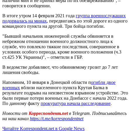
наличии мин и не принял меры по их обезвреживанию", –
говорится в сообщении.
В итоге утром 14 февраля 2021 года
группа военнослужащих
подорвалась на минах
, передвигаясь по этой дороге из одного
командного пункта на другой. Три бойца погибли.
"Бывший начальник инженерной службы обвиняется в
небрежном отношении военного должностного лица к
службе, что повлекло тяжкие последствия, совершенное в
условиях особого периода, кроме военного положения (ч.3
ст.425 УК Украины)", – отметили в ГБР.
В ведомстве добавляют, что обвиняемому грозит до 7 лет
лишения свободы.
Напомним, 10 января в Донецкой области п
огибли двое
военных
вблизи населенного пункта Крутая Балка в
результате подрыва на неизвестном взрывном устройстве. Это
были первые потери военных на Донбассе с начала 2022 года.
По данному факту
прокуратура начала расследование
.
Новости от
Корреспондент.net
в Telegram. Подписывайтесь
на наш канал
https://t.me/korrespondentnet
Читайте Korrespondent.net в Google News