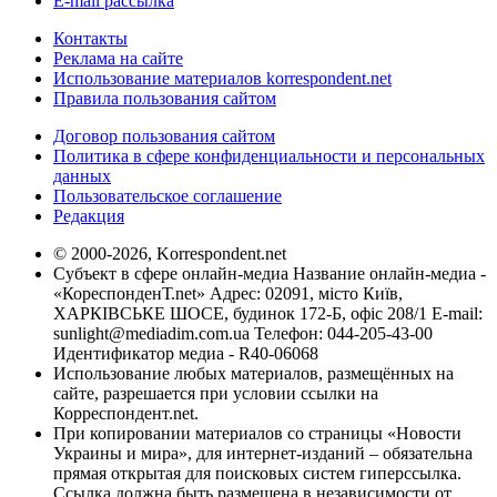
E-mail рассылка
Контакты
Реклама на сайте
Использование материалов korrespondent.net
Правила пользования сайтом
Договор пользования сайтом
Политика в сфере конфиденциальности и персональных
данных
Пользовательское соглашение
Редакция
© 2000-2026, Korrespondent.net
Субъект в сфере онлайн-медиа Название онлайн-медиа -
«КореспонденТ.net» Адрес: 02091, місто Київ,
ХАРКІВСЬКЕ ШОСЕ, будинок 172-Б, офіс 208/1 E-mail:
sunlight@mediadim.com.ua
Телефон: 044-205-43-00
Идентификатор медиа - R40-06068
Использование любых материалов, размещённых на
сайте, разрешается при условии ссылки на
Корреспондент.net.
При копировании материалов со страницы «Новости
Украины и мира», для интернет-изданий – обязательна
прямая открытая для поисковых систем гиперссылка.
Ссылка должна быть размещена в независимости от