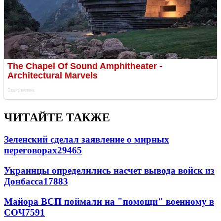
ЧИТАЙТЕ ТАКЖЕ
Зеленский сделал заявление о мирных
переговорах
29465
Украинцы определились насчет вывода войск из
Донбасса
17883
Майора ВСП поймали на "помощи" военному в
СОЧ
7591