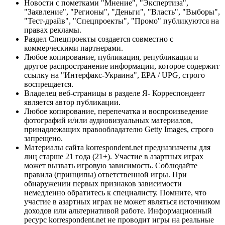
Новости с пометками "Мнение", "Экспертиза",
"Заявление", "Регионы", "Деньги", "Власть", "Выборы",
"Тест-драйв", "Спецпроекты", "Промо" публикуются на
правах рекламы.
Раздел Спецпроекты создается совместно с
коммерческими партнерами.
Любое копирование, публикация, републикация и
другое распространение информации, которое содержит
ссылку на "Интерфакс-Украина", EPA / UPG, строго
воспрещается.
Владелец веб-страницы в разделе Я- Корреспондент
является автор публикации.
Любое копирование, перепечатка и воспроизведение
фотографий и/или аудиовизуальных материалов,
принадлежащих правообладателю Getty Images, строго
запрещено.
Материалы сайта korrespondent.net предназначены для
лиц старше 21 года (21+). Участие в азартных играх
может вызвать игровую зависимость. Соблюдайте
правила (принципы) ответственной игры. При
обнаружении первых признаков зависимости
немедленно обратитесь к специалисту. Помните, что
участие в азартных играх не может являться источником
доходов или альтернативой работе. Информационный
ресурс korrespondent.net не проводит игры на реальные