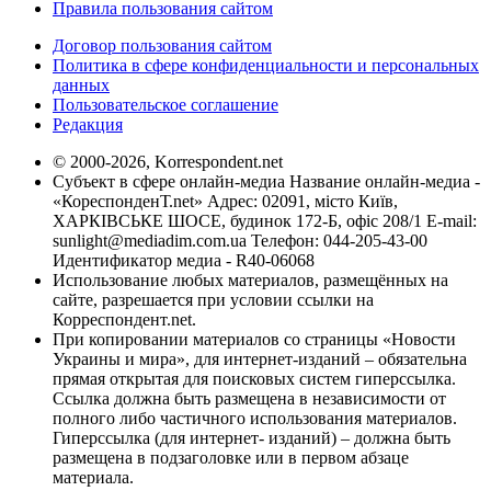
Правила пользования сайтом
Договор пользования сайтом
Политика в сфере конфиденциальности и персональных
данных
Пользовательское соглашение
Редакция
© 2000-2026, Korrespondent.net
Субъект в сфере онлайн-медиа Название онлайн-медиа -
«КореспонденТ.net» Адрес: 02091, місто Київ,
ХАРКІВСЬКЕ ШОСЕ, будинок 172-Б, офіс 208/1 E-mail:
sunlight@mediadim.com.ua
Телефон: 044-205-43-00
Идентификатор медиа - R40-06068
Использование любых материалов, размещённых на
сайте, разрешается при условии ссылки на
Корреспондент.net.
При копировании материалов со страницы «Новости
Украины и мира», для интернет-изданий – обязательна
прямая открытая для поисковых систем гиперссылка.
Ссылка должна быть размещена в независимости от
полного либо частичного использования материалов.
Гиперссылка (для интернет- изданий) – должна быть
размещена в подзаголовке или в первом абзаце
материала.