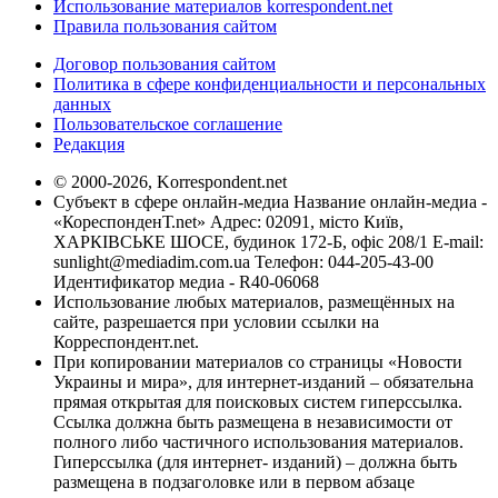
Использование материалов korrespondent.net
Правила пользования сайтом
Договор пользования сайтом
Политика в сфере конфиденциальности и персональных
данных
Пользовательское соглашение
Редакция
© 2000-2026, Korrespondent.net
Субъект в сфере онлайн-медиа Название онлайн-медиа -
«КореспонденТ.net» Адрес: 02091, місто Київ,
ХАРКІВСЬКЕ ШОСЕ, будинок 172-Б, офіс 208/1 E-mail:
sunlight@mediadim.com.ua
Телефон: 044-205-43-00
Идентификатор медиа - R40-06068
Использование любых материалов, размещённых на
сайте, разрешается при условии ссылки на
Корреспондент.net.
При копировании материалов со страницы «Новости
Украины и мира», для интернет-изданий – обязательна
прямая открытая для поисковых систем гиперссылка.
Ссылка должна быть размещена в независимости от
полного либо частичного использования материалов.
Гиперссылка (для интернет- изданий) – должна быть
размещена в подзаголовке или в первом абзаце