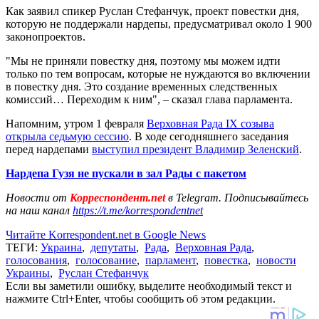
Как заявил спикер Руслан Стефанчук, проект повестки дня,
которую не поддержали нардепы, предусматривал около 1 900
законопроектов.
"Мы не приняли повестку дня, поэтому мы можем идти
только по тем вопросам, которые не нуждаются во включении
в повестку дня. Это создание временных следственных
комиссий… Переходим к ним", – сказал глава парламента.
Напомним, утром 1 февраля
Верховная Рада IX созыва
открыла седьмую сессию
. В ходе сегодняшнего заседания
перед нардепами
выступил президент Владимир Зеленский
.
Нардепа Гузя не пускали в зал Рады с пакетом
Новости от
Корреспондент.net
в Telegram. Подписывайтесь
на наш канал
https://t.me/korrespondentnet
Читайте Korrespondent.net в Google News
ТЕГИ:
Украина
,
депутаты
,
Рада
,
Верховная Рада
,
голосования
,
голосование
,
парламент
,
повестка
,
новости
Украины
,
Руслан Стефанчук
Если вы заметили ошибку, выделите необходимый текст и
нажмите Ctrl+Enter, чтобы сообщить об этом редакции.