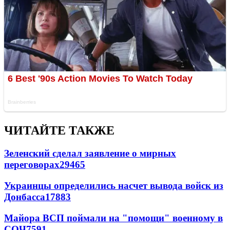
ЧИТАЙТЕ ТАКЖЕ
Зеленский сделал заявление о мирных
переговорах
29465
Украинцы определились насчет вывода войск из
Донбасса
17883
Майора ВСП поймали на "помощи" военному в
СОЧ
7591