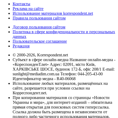
Контакты
Реклама на сайте
Использование материалов korrespondent.net
Правила пользования сайтом
Договор пользования сайтом
Политика в сфере конфиденциальности и персональных
данных
Пользовательское соглашение
Редакция
© 2000-2026, Korrespondent.net
Субъект в сфере онлайн-медиа Название онлайн-медиа -
«КореспонденТ.net» Адрес: 02091, місто Київ,
ХАРКІВСЬКЕ ШОСЕ, будинок 172-Б, офіс 208/1 E-mail:
sunlight@mediadim.com.ua
Телефон: 044-205-43-00
Идентификатор медиа - R40-06068
Использование любых материалов, размещённых на
сайте, разрешается при условии ссылки на
Корреспондент.net.
При копировании материалов со страницы «Новости
Украины и мира», для интернет-изданий – обязательна
прямая открытая для поисковых систем гиперссылка.
Ссылка должна быть размещена в независимости от
полного либо частичного использования материалов.