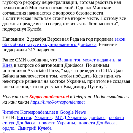
глубокую реформу децентрализации, готовы работать над
реализацией Минских соглашений. Однако Минские
соглашения начинаются с вопросов безопасности.
Политическая часть там стоит на втором месте. Поэтому все
должны прежде всего сосредоточиться на безопасности", –
подчеркнул Кулеба.
Напомним, 2 декабря Верховная Рада на год продлила
закон
об особом статусе оккупированного Донбасса
. Решение
поддержали 317 нардепов.
Ранее СМИ сообщили, что
Вашингтон может надавить на
Киев
в вопросе об автономии Донбасса. По данным
источников Associated Press, "задача президента США Джо
Байдена заключается в том, чтобы побудить Киев принять
некоторые решения на востоке Украины, при этом не создавая
впечатления, что он уступает Владимиру Путину".
Новости от
Корреспондент.net
в Telegram. Подписывайтесь
на наш канал
https://t.me/korrespondentnet
Читайте Korrespondent.net в Google News
ТЕГИ:
Россия
,
Украина
,
МИД Украины
,
донбасс
,
особый
статус Донбасса
,
новости Украины
,
новости Донбасса
,
ордло
,
Дмитрий Кулеба