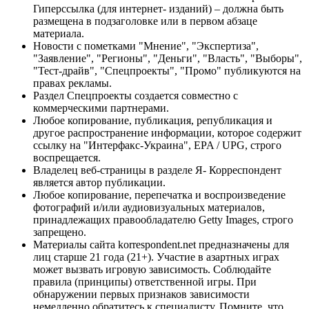
Гиперссылка (для интернет- изданий) – должна быть
размещена в подзаголовке или в первом абзаце
материала.
Новости с пометками "Мнение", "Экспертиза",
"Заявление", "Регионы", "Деньги", "Власть", "Выборы",
"Тест-драйв", "Спецпроекты", "Промо" публикуются на
правах рекламы.
Раздел Спецпроекты создается совместно с
коммерческими партнерами.
Любое копирование, публикация, републикация и
другое распространение информации, которое содержит
ссылку на "Интерфакс-Украина", EPA / UPG, строго
воспрещается.
Владелец веб-страницы в разделе Я- Корреспондент
является автор публикации.
Любое копирование, перепечатка и воспроизведение
фотографий и/или аудиовизуальных материалов,
принадлежащих правообладателю Getty Images, строго
запрещено.
Материалы сайта korrespondent.net предназначены для
лиц старше 21 года (21+). Участие в азартных играх
может вызвать игровую зависимость. Соблюдайте
правила (принципы) ответственной игры. При
обнаружении первых признаков зависимости
немедленно обратитесь к специалисту. Помните, что