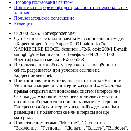
Договор пользования сайтом
Политика в сфере конфиденциальности и персональных
данных
Пользовательское соглашение
Редакция
© 2000-2026, Korrespondent.net
Субъект в сфере онлайн-медиа Название онлайн-медиа -
«КореспонденТ.net» Адрес: 02091, місто Київ,
ХАРКІВСЬКЕ ШОСЕ, будинок 172-Б, офіс 208/1 E-mail:
sunlight@mediadim.com.ua
Телефон: 044-205-43-00
Идентификатор медиа - R40-06068
Использование любых материалов, размещённых на
сайте, разрешается при условии ссылки на
Корреспондент.net.
При копировании материалов со страницы «Новости
Украины и мира», для интернет-изданий – обязательна
прямая открытая для поисковых систем гиперссылка.
Ссылка должна быть размещена в независимости от
полного либо частичного использования материалов.
Гиперссылка (для интернет- изданий) – должна быть
размещена в подзаголовке или в первом абзаце
материала.
Новости с пометками "Мнение", "Экспертиза",
"Заявление", "Регионы", "Деньги", "Власть", "Выборы",