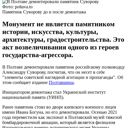
Фото: poltava.to
Памятник Суворову до и после демонтажа
Монумент не является памятником
истории, искусства, культуры,
архитектуры, градостроительства. Это
акт возвеличивания одного из героев
государства-агрессора.
В Полтаве демонтировали памятник российскому полководцу
Александру Суворову, посчитав, что он несет в себе
"элементы советской наглядной агитации и пропаганды". Об
этом сообщает издание
Полтавщина
.
Инициатором демонтажа стал Украинский институт
национальной памяти (УИНП).
Ранее памятник стоял во дворе киевского военного лицея
имени Ивана Богуна, но его демонтировали. Осенью 2021
года переместили как экспонат в Полтавский музей тяжелой
бомбардировочной авиации, который является филиалом
Национального военно-исторического музея Украины.