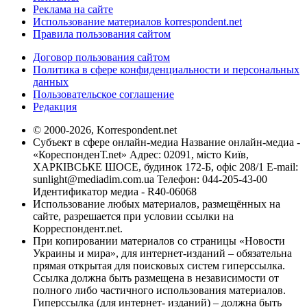
Реклама на сайте
Использование материалов korrespondent.net
Правила пользования сайтом
Договор пользования сайтом
Политика в сфере конфиденциальности и персональных
данных
Пользовательское соглашение
Редакция
© 2000-2026, Korrespondent.net
Субъект в сфере онлайн-медиа Название онлайн-медиа -
«КореспонденТ.net» Адрес: 02091, місто Київ,
ХАРКІВСЬКЕ ШОСЕ, будинок 172-Б, офіс 208/1 E-mail:
sunlight@mediadim.com.ua
Телефон: 044-205-43-00
Идентификатор медиа - R40-06068
Использование любых материалов, размещённых на
сайте, разрешается при условии ссылки на
Корреспондент.net.
При копировании материалов со страницы «Новости
Украины и мира», для интернет-изданий – обязательна
прямая открытая для поисковых систем гиперссылка.
Ссылка должна быть размещена в независимости от
полного либо частичного использования материалов.
Гиперссылка (для интернет- изданий) – должна быть