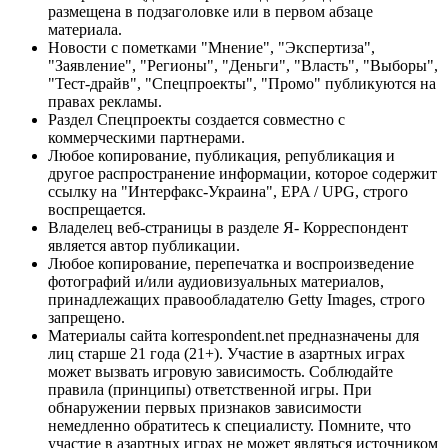
размещена в подзаголовке или в первом абзаце
материала.
Новости с пометками "Мнение", "Экспертиза",
"Заявление", "Регионы", "Деньги", "Власть", "Выборы",
"Тест-драйв", "Спецпроекты", "Промо" публикуются на
правах рекламы.
Раздел Спецпроекты создается совместно с
коммерческими партнерами.
Любое копирование, публикация, републикация и
другое распространение информации, которое содержит
ссылку на "Интерфакс-Украина", EPA / UPG, строго
воспрещается.
Владелец веб-страницы в разделе Я- Корреспондент
является автор публикации.
Любое копирование, перепечатка и воспроизведение
фотографий и/или аудиовизуальных материалов,
принадлежащих правообладателю Getty Images, строго
запрещено.
Материалы сайта korrespondent.net предназначены для
лиц старше 21 года (21+). Участие в азартных играх
может вызвать игровую зависимость. Соблюдайте
правила (принципы) ответственной игры. При
обнаружении первых признаков зависимости
немедленно обратитесь к специалисту. Помните, что
участие в азартных играх не может являться источником