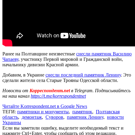
Ранее на Полтавщине неизвестные
снесли памятник Василию
Чапаеву
, участнику Первой мировой и Гражданской войн,
начальнику дивизии Красной армии.
Добавим, в Украине
снесли последний памятник Ленину
. Это
сделали жители села Старые Трояны Одесской области.
Новости от
Корреспондент.net
в Telegram. Подписывайтесь
на наш канал
https://t.me/korrespondentnet
Читайте Korrespondent.net в Google News
ТЕГИ:
памятники и монументы
,
памятник
,
Полтавская
область
,
демонтаж
,
Суворов
,
памятник Ленину
,
новости
Украины
Если вы заметили ошибку, выделите необходимый текст и
нажмите Ctrl+Enter, чтобы сообщить об этом редакции.