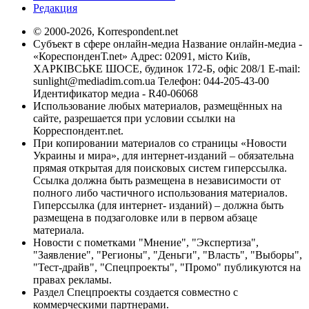
Редакция
© 2000-2026, Korrespondent.net
Субъект в сфере онлайн-медиа Название онлайн-медиа -
«КореспонденТ.net» Адрес: 02091, місто Київ,
ХАРКІВСЬКЕ ШОСЕ, будинок 172-Б, офіс 208/1 E-mail:
sunlight@mediadim.com.ua
Телефон: 044-205-43-00
Идентификатор медиа - R40-06068
Использование любых материалов, размещённых на
сайте, разрешается при условии ссылки на
Корреспондент.net.
При копировании материалов со страницы «Новости
Украины и мира», для интернет-изданий – обязательна
прямая открытая для поисковых систем гиперссылка.
Ссылка должна быть размещена в независимости от
полного либо частичного использования материалов.
Гиперссылка (для интернет- изданий) – должна быть
размещена в подзаголовке или в первом абзаце
материала.
Новости с пометками "Мнение", "Экспертиза",
"Заявление", "Регионы", "Деньги", "Власть", "Выборы",
"Тест-драйв", "Спецпроекты", "Промо" публикуются на
правах рекламы.
Раздел Спецпроекты создается совместно с
коммерческими партнерами.