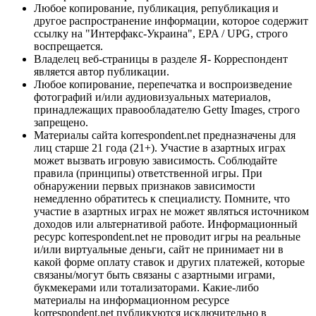
Любое копирование, публикация, републикация и
другое распространение информации, которое содержит
ссылку на "Интерфакс-Украина", EPA / UPG, строго
воспрещается.
Владелец веб-страницы в разделе Я- Корреспондент
является автор публикации.
Любое копирование, перепечатка и воспроизведение
фотографий и/или аудиовизуальных материалов,
принадлежащих правообладателю Getty Images, строго
запрещено.
Материалы сайта korrespondent.net предназначены для
лиц старше 21 года (21+). Участие в азартных играх
может вызвать игровую зависимость. Соблюдайте
правила (принципы) ответственной игры. При
обнаружении первых признаков зависимости
немедленно обратитесь к специалисту. Помните, что
участие в азартных играх не может являться источником
доходов или альтернативой работе. Информационный
ресурс korrespondent.net не проводит игры на реальные
и/или виртуальные деньги, сайт не принимает ни в
какой форме оплату ставок и других платежей, которые
связаны/могут быть связаны с азартными играми,
букмекерами или тотализаторами. Какие-либо
материалы на информационном ресурсе
korrespondent.net публикуются исключительно в