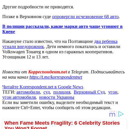
Другие подробности не приводятся.
Позже в Верховном суде
опровергли исчезновение 68 авто
.
В полиции рассказали, какие марки авто чаще угоняют в
Киеве
Накануне стало известно, что на Полтавщине
два ребенка
угнали внедорожник
. Дети немного покатались и оставили
Volkswagen Touareg в одном из гаражных кооперативов.
Угонщикам 12 и 13 лет.
Новости от
Корреспондент.net
в Telegram. Подписывайтесь
на наш канал
https://t.me/korrespondentnet
Читайте Korrespondent.net в Google News
ТЕГИ:
автомобили
,
суд
,
полиция
,
Верховный Суд
,
угон
,
угон автомобиля
,
новости Украины
Если вы заметили ошибку, выделите необходимый текст и
нажмите Ctrl+Enter, чтобы сообщить об этом редакции.