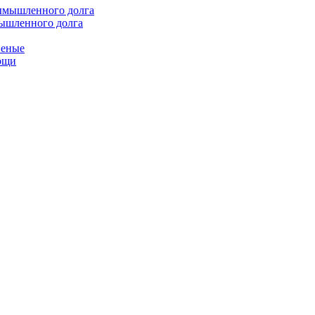
мышленного долга
неные
мощи