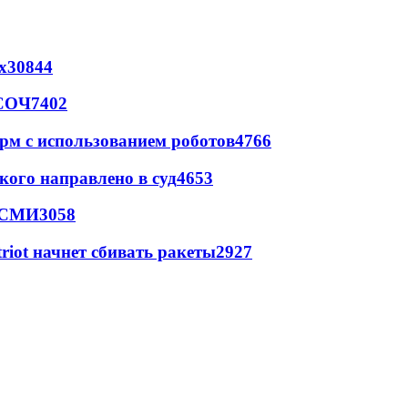
х
30844
 СОЧ
7402
рм с использованием роботов
4766
кого направлено в суд
4653
- СМИ
3058
triot начнет сбивать ракеты
2927