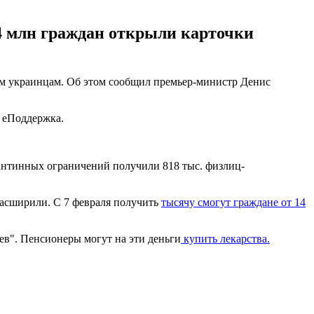
,4 млн граждан открыли карточки
ым украинцам. Об этом сообщил премьер-министр Денис
и еПоддержка.
рантинных ограничений получили 818 тыс. физлиц-
расширили. С 7 февраля получить
тысячу смогут граждане от 14
цев". Пенсионеры могут на эти деньги
купить лекарства.