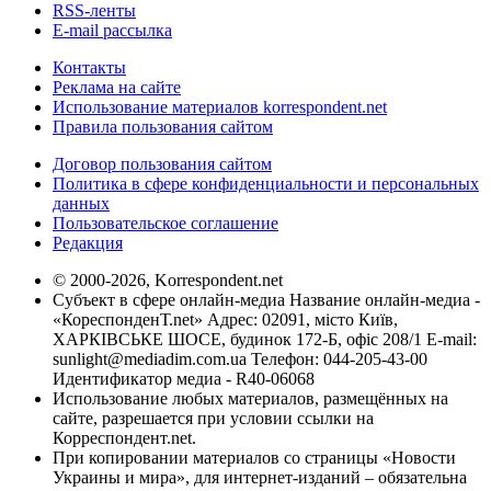
RSS-ленты
E-mail рассылка
Контакты
Реклама на сайте
Использование материалов korrespondent.net
Правила пользования сайтом
Договор пользования сайтом
Политика в сфере конфиденциальности и персональных
данных
Пользовательское соглашение
Редакция
© 2000-2026, Korrespondent.net
Субъект в сфере онлайн-медиа Название онлайн-медиа -
«КореспонденТ.net» Адрес: 02091, місто Київ,
ХАРКІВСЬКЕ ШОСЕ, будинок 172-Б, офіс 208/1 E-mail:
sunlight@mediadim.com.ua
Телефон: 044-205-43-00
Идентификатор медиа - R40-06068
Использование любых материалов, размещённых на
сайте, разрешается при условии ссылки на
Корреспондент.net.
При копировании материалов со страницы «Новости
Украины и мира», для интернет-изданий – обязательна