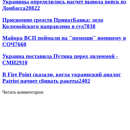
Украинцы определились насчет вывода войск из
Донбасса
20822
Присвоение средств ПриватБанка: дело
Коломойского направлено в суд
7838
Майора ВСП поймали на "помощи" военному в
СОЧ
7660
Украина поставила Путина перед дилеммой -
СМИ
2910
В Fire Point сказали, когда украинский аналог
Patriot начнет сбивать ракеты
2402
Читать комментарии