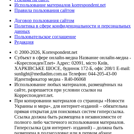
Использование материалов korrespondent.net
Правила пользования сайтом
Договор пользования сайтом
Политика в сфере конфиденциальности и персональных
данных
Пользовательское соглашение
Редакция
© 2000-2026, Korrespondent.net
Субъект в сфере онлайн-медиа Название онлайн-медиа -
«КореспонденТ.net» Адрес: 02091, місто Київ,
ХАРКІВСЬКЕ ШОСЕ, будинок 172-Б, офіс 208/1 E-mail:
sunlight@mediadim.com.ua
Телефон: 044-205-43-00
Идентификатор медиа - R40-06068
Использование любых материалов, размещённых на
сайте, разрешается при условии ссылки на
Корреспондент.net.
При копировании материалов со страницы «Новости
Украины и мира», для интернет-изданий – обязательна
прямая открытая для поисковых систем гиперссылка.
Ссылка должна быть размещена в независимости от
полного либо частичного использования материалов.
Гиперссылка (для интернет- изданий) – должна быть
размещена в подзаголовке или в первом абзаце