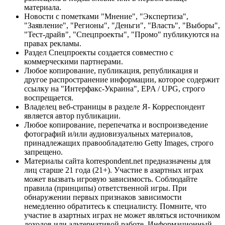
материала.
Новости с пометками "Мнение", "Экспертиза",
"Заявление", "Регионы", "Деньги", "Власть", "Выборы",
"Тест-драйв", "Спецпроекты", "Промо" публикуются на
правах рекламы.
Раздел Спецпроекты создается совместно с
коммерческими партнерами.
Любое копирование, публикация, републикация и
другое распространение информации, которое содержит
ссылку на "Интерфакс-Украина", EPA / UPG, строго
воспрещается.
Владелец веб-страницы в разделе Я- Корреспондент
является автор публикации.
Любое копирование, перепечатка и воспроизведение
фотографий и/или аудиовизуальных материалов,
принадлежащих правообладателю Getty Images, строго
запрещено.
Материалы сайта korrespondent.net предназначены для
лиц старше 21 года (21+). Участие в азартных играх
может вызвать игровую зависимость. Соблюдайте
правила (принципы) ответственной игры. При
обнаружении первых признаков зависимости
немедленно обратитесь к специалисту. Помните, что
участие в азартных играх не может являться источником
доходов или альтернативой работе. Информационный