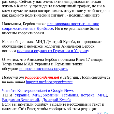
разговор. Сейчас у нас очень активная дипломатическая
жизнь в Киеве, у президента насыщенный график, но ни в
коем случае не надо воспринимать отсутствие у этой встречи
как какой-то политический сигнал", - пояснил министр.
Напомним, Бербок также
планировала посетить линию
соприкосновения в Донбассе
. Но в ее расписание были
внесены корректировки.
Как сообщал глава МИД Дмитрий Кулеба, он продолжит
обсуждение с немецкой коллегой Анналеной Бербок
вопроса
поставки оружия из Германии в Украину
.
Отметим, что Анналена Бербок посещала Киев 17 января.
Тогда главы МИД Украины и Германии также
обсудили
вопрос о поставках оружия.
Новости от
Корреспондент.net
в Telegram. Подписывайтесь
на наш канал
https://t.me/korrespondentnet
Читайте Korrespondent.net в Google News
ТЕГИ:
Украина
,
МИД Украины
,
Германия
,
встреча
,
МИД
,
Владимир Зеленский
,
Дмитрий Кулеба
Если вы заметили ошибку, выделите необходимый текст и
нажмите Ctrl+Enter, чтобы сообщить об этом редакции.