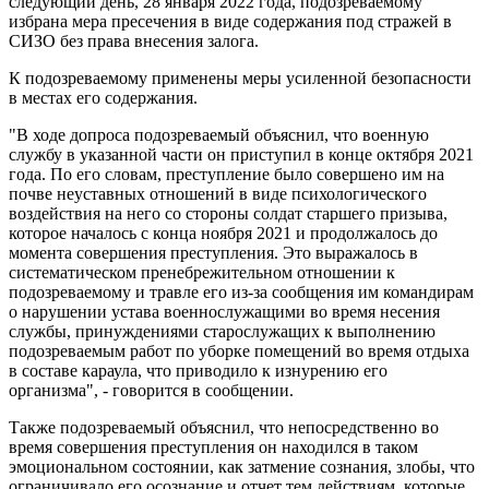
следующий день, 28 января 2022 года, подозреваемому
избрана мера пресечения в виде содержания под стражей в
СИЗО без права внесения залога.
К подозреваемому применены меры усиленной безопасности
в местах его содержания.
"В ходе допроса подозреваемый объяснил, что военную
службу в указанной части он приступил в конце октября 2021
года. По его словам, преступление было совершено им на
почве неуставных отношений в виде психологического
воздействия на него со стороны солдат старшего призыва,
которое началось с конца ноября 2021 и продолжалось до
момента совершения преступления. Это выражалось в
систематическом пренебрежительном отношении к
подозреваемому и травле его из-за сообщения им командирам
о нарушении устава военнослужащими во время несения
службы, принуждениями старослужащих к выполнению
подозреваемым работ по уборке помещений во время отдыха
в составе караула, что приводило к изнурению его
организма", - говорится в сообщении.
Также подозреваемый объяснил, что непосредственно во
время совершения преступления он находился в таком
эмоциональном состоянии, как затмение сознания, злобы, что
ограничивало его осознание и отчет тем действиям, которые