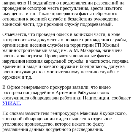
направлено 11 ходатайств о предоставлении разрешений на
проведение осмотров места преступления, ареста изъятого
имущества и т.п. Также проверяются факты небрежного
отношения к военной службе и бездействия руководства
воинской части, где проходил службу подозреваемый.
Отмечается, что проведен обыск в воинской части, в ходе
которого изъяты документы о порядке прохождения службы,
организации несения службы на территории ГП Южный
машиностроительный завод им. А.М. Макарова, назначена
военная экспертиза. Проверяются возможные факты
нарушения несения караульной службы, в частности, порядка
хранения и выдачи боевого оружия и боеприпасов, допуска
военнослужащих к самостоятельному несению службы с
оружием и т.д.
В Офисе генерального прокурора заявили, что видео
расстрела нацгвардейцем Артемием Рябчуком своих
сослуживцев обнародовали работники Нацполиции, сообщает
УНИАН.
По словам заместителя генпрокурора Максима Якубовского,
эпизод об обнародовании видео выделен в отдельное
уголовное производство, которое начато по факту
разглашения данных досудебного расследования.