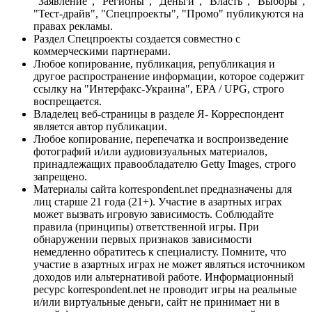
"Заявление", "Регионы", "Деньги", "Власть", "Выборы",
"Тест-драйв", "Спецпроекты", "Промо" публикуются на
правах рекламы.
Раздел Спецпроекты создается совместно с
коммерческими партнерами.
Любое копирование, публикация, републикация и
другое распространение информации, которое содержит
ссылку на "Интерфакс-Украина", EPA / UPG, строго
воспрещается.
Владелец веб-страницы в разделе Я- Корреспондент
является автор публикации.
Любое копирование, перепечатка и воспроизведение
фотографий и/или аудиовизуальных материалов,
принадлежащих правообладателю Getty Images, строго
запрещено.
Материалы сайта korrespondent.net предназначены для
лиц старше 21 года (21+). Участие в азартных играх
может вызвать игровую зависимость. Соблюдайте
правила (принципы) ответственной игры. При
обнаружении первых признаков зависимости
немедленно обратитесь к специалисту. Помните, что
участие в азартных играх не может являться источником
доходов или альтернативой работе. Информационный
ресурс korrespondent.net не проводит игры на реальные
и/или виртуальные деньги, сайт не принимает ни в