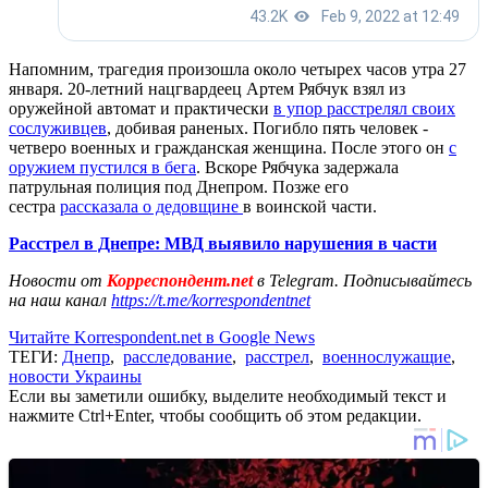
Напомним, трагедия произошла около четырех часов утра 27
января. 20-летний нацгвардеец Артем Рябчук взял из
оружейной автомат и практически
в упор расстрелял своих
сослуживцев
, добивая раненых. Погибло пять человек -
четверо военных и гражданская женщина. После этого он
с
оружием пустился в бега
. Вскоре Рябчука задержала
патрульная полиция под Днепром. Позже его
сестра
рассказала о дедовщине
в воинской части.
Расстрел в Днепре: МВД выявило нарушения в части
Новости от
Корреспондент.net
в Telegram. Подписывайтесь
на наш канал
https://t.me/korrespondentnet
Читайте Korrespondent.net в Google News
ТЕГИ:
Днепр
,
расследование
,
расстрел
,
военнослужащие
,
новости Украины
Если вы заметили ошибку, выделите необходимый текст и
нажмите Ctrl+Enter, чтобы сообщить об этом редакции.