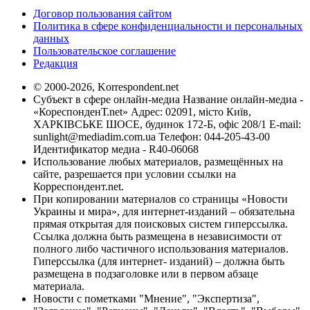
Договор пользования сайтом
Политика в сфере конфиденциальности и персональных
данных
Пользовательское соглашение
Редакция
© 2000-2026, Korrespondent.net
Субъект в сфере онлайн-медиа Название онлайн-медиа -
«КореспонденТ.net» Адрес: 02091, місто Київ,
ХАРКІВСЬКЕ ШОСЕ, будинок 172-Б, офіс 208/1 E-mail:
sunlight@mediadim.com.ua
Телефон: 044-205-43-00
Идентификатор медиа - R40-06068
Использование любых материалов, размещённых на
сайте, разрешается при условии ссылки на
Корреспондент.net.
При копировании материалов со страницы «Новости
Украины и мира», для интернет-изданий – обязательна
прямая открытая для поисковых систем гиперссылка.
Ссылка должна быть размещена в независимости от
полного либо частичного использования материалов.
Гиперссылка (для интернет- изданий) – должна быть
размещена в подзаголовке или в первом абзаце
материала.
Новости с пометками "Мнение", "Экспертиза",