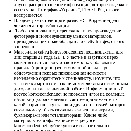
другое распространение информации, которое содержит
ссылку на "Интерфакс-Украина", EPA / UPG, строго
воспрещается.
Владелец веб-страницы в разделе Я- Корреспондент
является автор публикации.
Любое копирование, перепечатка и воспроизведение
фотографий и/или аудиовизуальных материалов,
принадлежащих правообладателю Getty Images, строго
запрещено.
Материалы сайта korrespondent.net предназначены для
лиц старше 21 года (21+). Участие в азартных играх
может вызвать игровую зависимость. Соблюдайте
правила (принципы) ответственной игры. При
обнаружении первых признаков зависимости
немедленно обратитесь к специалисту. Помните, что
участие в азартных играх не может являться источником
доходов или альтернативой работе. Информационный
ресурс korrespondent.net не проводит игры на реальные
и/или виртуальные деньги, сайт не принимает ни в
какой форме оплату ставок и других платежей, которые
связаны/могут быть связаны с азартными играми,
букмекерами или тотализаторами. Какие-либо
материалы на информационном ресурсе
korrespondent.net публикуются исключительно в
информационных целях.