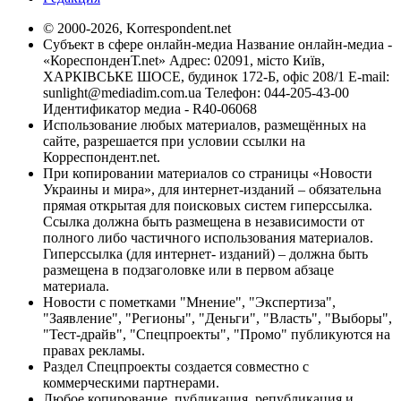
© 2000-2026, Korrespondent.net
Субъект в сфере онлайн-медиа Название онлайн-медиа -
«КореспонденТ.net» Адрес: 02091, місто Київ,
ХАРКІВСЬКЕ ШОСЕ, будинок 172-Б, офіс 208/1 E-mail:
sunlight@mediadim.com.ua
Телефон: 044-205-43-00
Идентификатор медиа - R40-06068
Использование любых материалов, размещённых на
сайте, разрешается при условии ссылки на
Корреспондент.net.
При копировании материалов со страницы «Новости
Украины и мира», для интернет-изданий – обязательна
прямая открытая для поисковых систем гиперссылка.
Ссылка должна быть размещена в независимости от
полного либо частичного использования материалов.
Гиперссылка (для интернет- изданий) – должна быть
размещена в подзаголовке или в первом абзаце
материала.
Новости с пометками "Мнение", "Экспертиза",
"Заявление", "Регионы", "Деньги", "Власть", "Выборы",
"Тест-драйв", "Спецпроекты", "Промо" публикуются на
правах рекламы.
Раздел Спецпроекты создается совместно с
коммерческими партнерами.
Любое копирование, публикация, републикация и