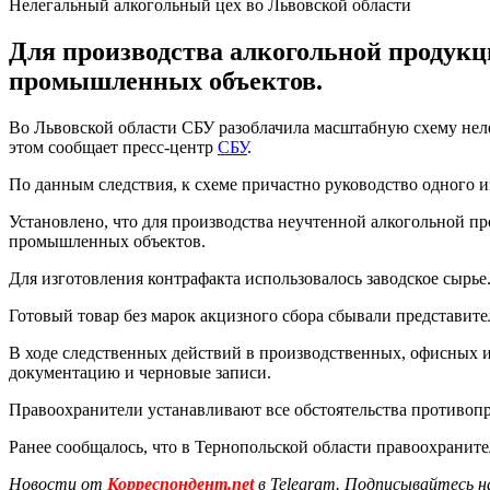
Нелегальный алкогольный цех во Львовской области
Для производства алкогольной продукци
промышленных объектов.
Во Львовской области СБУ разоблачила масштабную схему неле
этом сообщает пресс-центр
СБУ
.
По данным следствия, к схеме причастно руководство одного 
Установлено, что для производства неучтенной алкогольной п
промышленных объектов.
Для изготовления контрафакта использовалось заводское сырь
Готовый товар без марок акцизного сбора сбывали представит
В ходе следственных действий в производственных, офисных 
документацию и черновые записи.
Правоохранители устанавливают все обстоятельства противопр
Ранее сообщалось, что в Тернопольской области правоохранит
Новости от
Корреспондент.net
в Telegram. Подписывайтесь н