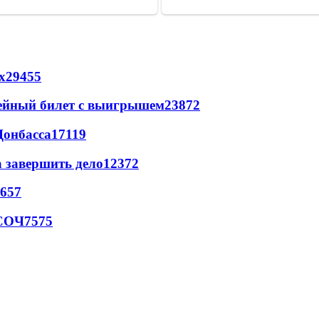
х
29455
рейный билет с выигрышем
23872
Донбасса
17119
а завершить дело
12372
657
 СОЧ
7575