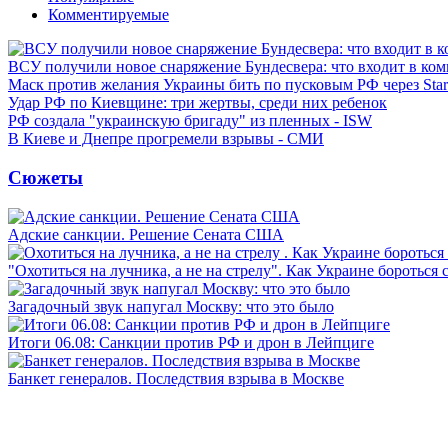
Комментируемые
ВСУ получили новое снаряжение Бундесвера: что входит в ком
Маск против желания Украины бить по пусковым РФ через Star
Удар РФ по Киевщине: три жертвы, среди них ребенок
РФ создала "украинскую бригаду" из пленных - ISW
В Киеве и Днепре прогремели взрывы - СМИ
Сюжеты
Адские санкции. Решение Сената США
"Охотиться на лучника, а не на стрелу". Как Украине бороться 
Загадочный звук напугал Москву: что это было
Итоги 06.08: Санкции против РФ и дрон в Лейпциге
Банкет генералов. Последствия взрыва в Москве