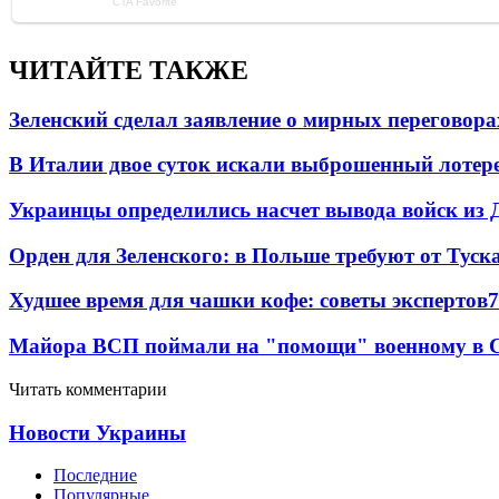
ЧИТАЙТЕ ТАКЖЕ
Зеленский сделал заявление о мирных переговора
В Италии двое суток искали выброшенный лоте
Украинцы определились насчет вывода войск из 
Орден для Зеленского: в Польше требуют от Туск
Худшее время для чашки кофе: советы экспертов
7
Майора ВСП поймали на "помощи" военному в
Читать комментарии
Новости Украины
Последние
Популярные