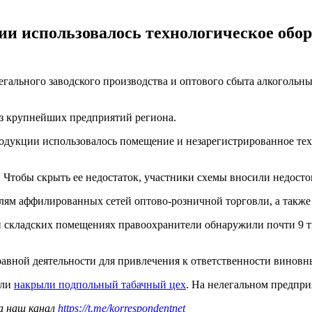
и использовалось технологическое обор
гального заводского производства и оптового сбыта алкогольны
из крупнейших предприятий региона.
родукции использовалось помещение и незарегистрированное тех
е. Чтобы скрыть ее недостаток, участники схемы вносили недос
елям аффилированных сетей оптово-розничной торговли, а также
и складских помещениях правоохранители обнаружили почти 9 т
авной деятельности для привлечения к ответственности виновн
ели
накрыли подпольный табачный цех
. На нелегальном предпри
а наш канал
https://t.me/korrespondentnet