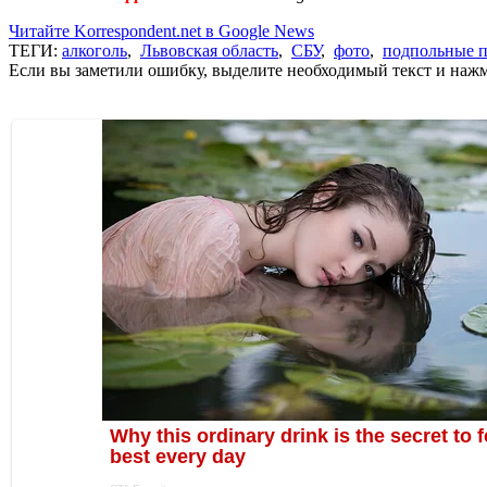
Читайте Korrespondent.net в Google News
ТЕГИ:
алкоголь
,
Львовская область
,
СБУ
,
фото
,
подпольные п
Если вы заметили ошибку, выделите необходимый текст и нажми