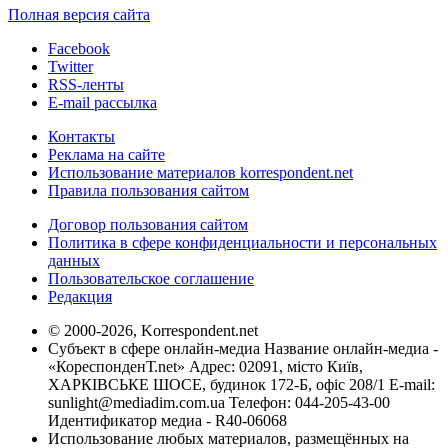
Полная версия сайта
Facebook
Twitter
RSS-ленты
E-mail рассылка
Контакты
Реклама на сайте
Использование материалов korrespondent.net
Правила пользования сайтом
Договор пользования сайтом
Политика в сфере конфиденциальности и персональных
данных
Пользовательское соглашение
Редакция
© 2000-2026, Korrespondent.net
Субъект в сфере онлайн-медиа Название онлайн-медиа -
«КореспонденТ.net» Адрес: 02091, місто Київ,
ХАРКІВСЬКЕ ШОСЕ, будинок 172-Б, офіс 208/1 E-mail:
sunlight@mediadim.com.ua
Телефон: 044-205-43-00
Идентификатор медиа - R40-06068
Использование любых материалов, размещённых на