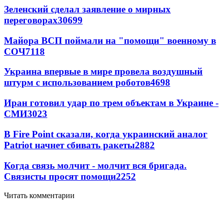
Зеленский сделал заявление о мирных
переговорах
30699
Майора ВСП поймали на "помощи" военному в
СОЧ
7118
Украина впервые в мире провела воздушный
штурм с использованием роботов
4698
Иран готовил удар по трем объектам в Украине -
СМИ
3023
В Fire Point сказали, когда украинский аналог
Patriot начнет сбивать ракеты
2882
Когда связь молчит - молчит вся бригада.
Связисты просят помощи
2252
Читать комментарии