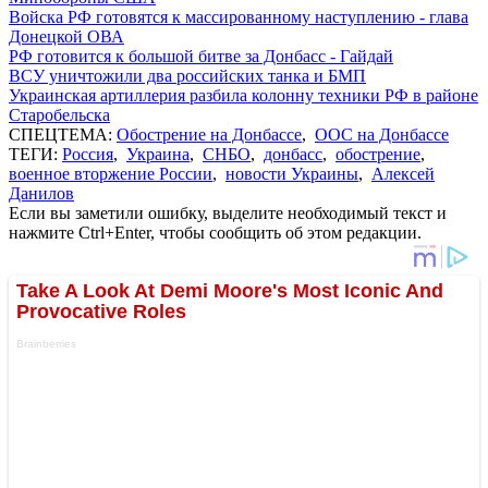
Войска РФ готовятся к массированному наступлению - глава
Донецкой ОВА
РФ готовится к большой битве за Донбасс - Гайдай
ВСУ уничтожили два российских танка и БМП
Украинская артиллерия разбила колонну техники РФ в районе
Старобельска
СПЕЦТЕМА:
Обострение на Донбассе
,
ООС на Донбассе
ТЕГИ:
Россия
,
Украина
,
СНБО
,
донбасс
,
обострение
,
военное вторжение России
,
новости Украины
,
Алексей
Данилов
Если вы заметили ошибку, выделите необходимый текст и
нажмите Ctrl+Enter, чтобы сообщить об этом редакции.