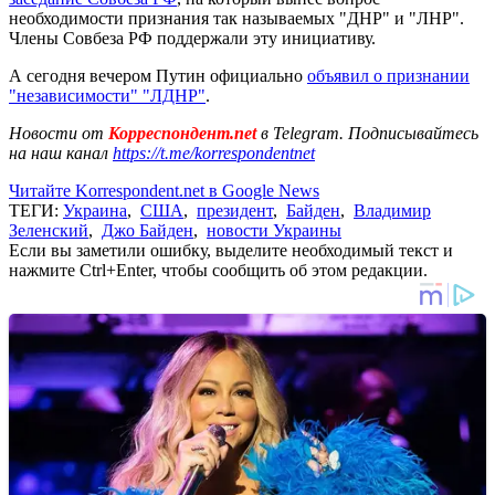
необходимости признания так называемых "ДНР" и "ЛНР".
Члены Совбеза РФ поддержали эту инициативу.
А сегодня вечером Путин официально
объявил о признании
"независимости" "ЛДНР"
.
Новости от
Корреспондент.net
в Telegram. Подписывайтесь
на наш канал
https://t.me/korrespondentnet
Читайте Korrespondent.net в Google News
ТЕГИ:
Украина
,
США
,
президент
,
Байден
,
Владимир
Зеленский
,
Джо Байден
,
новости Украины
Если вы заметили ошибку, выделите необходимый текст и
нажмите Ctrl+Enter, чтобы сообщить об этом редакции.