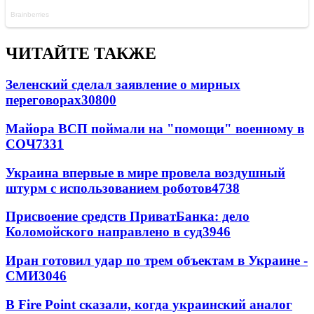
ЧИТАЙТЕ ТАКЖЕ
Зеленский сделал заявление о мирных
переговорах
30800
Майора ВСП поймали на "помощи" военному в
СОЧ
7331
Украина впервые в мире провела воздушный
штурм с использованием роботов
4738
Присвоение средств ПриватБанка: дело
Коломойского направлено в суд
3946
Иран готовил удар по трем объектам в Украине -
СМИ
3046
В Fire Point сказали, когда украинский аналог