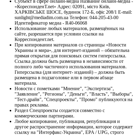
Субъект в сфере онлайн-медиа Название онлайн-медиа -
«КореспонденТ.net» Адрес: 02091, місто Київ,
ХАРКІВСЬКЕ ШОСЕ, будинок 172-Б, офіс 208/1 E-mail:
sunlight@mediadim.com.ua
Телефон: 044-205-43-00
Идентификатор медиа - R40-06068
Использование любых материалов, размещённых на
сайте, разрешается при условии ссылки на
Корреспондент.net.
При копировании материалов со страницы «Новости
Украины и мира», для интернет-изданий – обязательна
прямая открытая для поисковых систем гиперссылка.
Ссылка должна быть размещена в независимости от
полного либо частичного использования материалов.
Гиперссылка (для интернет- изданий) – должна быть
размещена в подзаголовке или в первом абзаце
материала.
Новости с пометками "Мнение", "Экспертиза",
"Заявление", "Регионы", "Деньги", "Власть", "Выборы",
"Тест-драйв", "Спецпроекты", "Промо" публикуются на
правах рекламы.
Раздел Спецпроекты создается совместно с
коммерческими партнерами.
Любое копирование, публикация, републикация и
другое распространение информации, которое содержит
ссылку на "Интерфакс-Украина", EPA / UPG, строго