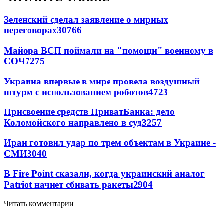
Зеленский сделал заявление о мирных
переговорах
30766
Майора ВСП поймали на "помощи" военному в
СОЧ
7275
Украина впервые в мире провела воздушный
штурм с использованием роботов
4723
Присвоение средств ПриватБанка: дело
Коломойского направлено в суд
3257
Иран готовил удар по трем объектам в Украине -
СМИ
3040
В Fire Point сказали, когда украинский аналог
Patriot начнет сбивать ракеты
2904
Читать комментарии