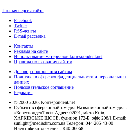
Полная версия сайта
Facebook
Twitter
RSS-ленты
E-mail рассылка
Контакты
Реклама на сайте
Использование материалов korrespondent.net
Правила пользования сайтом
Договор пользования сайтом
Политика в сфере конфиденциальности и персональных
данных
Пользовательское соглашение
Редакция
© 2000-2026, Korrespondent.net
Субъект в сфере онлайн-медиа Название онлайн-медиа -
«КореспонденТ.net» Адрес: 02091, місто Київ,
ХАРКІВСЬКЕ ШОСЕ, будинок 172-Б, офіс 208/1 E-mail:
sunlight@mediadim.com.ua
Телефон: 044-205-43-00
Идентификатор медиа - R40-06068