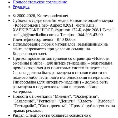
Пользовательское соглашение
Редакция
© 2000-2026, Korrespondent.net
Субъект в сфере онлайн-медиа Название онлайн-медиа -
«КореспонденТ.net» Адрес: 02091, місто Київ,
ХАРКІВСЬКЕ ШОСЕ, будинок 172-Б, офіс 208/1 E-mail:
sunlight@mediadim.com.ua
Телефон: 044-205-43-00
Идентификатор медиа - R40-06068
Использование любых материалов, размещённых на
сайте, разрешается при условии ссылки на
Корреспондент.net.
При копировании материалов со страницы «Новости
Украины и мира», для интернет-изданий – обязательна
прямая открытая для поисковых систем гиперссылка.
Ссылка должна быть размещена в независимости от
полного либо частичного использования материалов.
Гиперссылка (для интернет- изданий) – должна быть
размещена в подзаголовке или в первом абзаце
материала.
Новости с пометками "Мнение", "Экспертиза",
"Заявление", "Регионы", "Деньги", "Власть", "Выборы",
"Тест-драйв", "Спецпроекты", "Промо" публикуются на
правах рекламы.
Раздел Спецпроекты создается совместно с