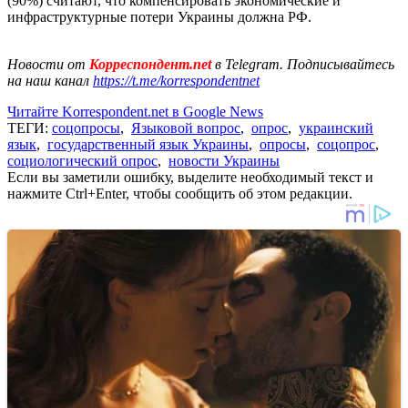
(90%) считают, что компенсировать экономические и
инфраструктурные потери Украины должна РФ.
Новости от
Корреспондент.net
в Telegram. Подписывайтесь
на наш канал
https://t.me/korrespondentnet
Читайте Korrespondent.net в Google News
ТЕГИ:
соцопросы
,
Языковой вопрос
,
опрос
,
украинский
язык
,
государственный язык Украины
,
опросы
,
соцопрос
,
социологический опрос
,
новости Украины
Если вы заметили ошибку, выделите необходимый текст и
нажмите Ctrl+Enter, чтобы сообщить об этом редакции.