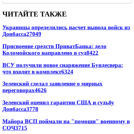
ЧИТАЙТЕ ТАКЖЕ
Украинцы определились насчет вывода войск из
Донбасса
27049
Присвоение средств ПриватБанка: дело
Коломойского направлено в суд
8422
ВСУ получили новое снаряжение Бундесвера:
что входит в комплект
6324
Зеленский сделал заявление о мирных
переговорах
4626
Зеленский оценил гарантии США и судьбу
Донбасса
3778
Майора ВСП поймали на "помощи" военному в
СОЧ
3715