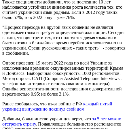
Также специалисты добавили, что за последние 10 лет
наблюдается устойчивая динамика роста количества тех, кто
считает украинский язык родным. Если в 2012 году таких
было 57%, то в 2022 году – уже 76%.
"Процесс перехода на другой язык общения не является
одномоментным и требует определенной адаптации. Сегодня
важно, что две трети тех, кто пользуется двумя языками в
быту готовы в ближайшее время перейти исключительно на
украинский. Среди русскоязычных - таких треть", - говорится
в сообщении.
Опрос проведен 19 марта 2022 года по всей Украине за
исключением временно оккупированных территорий Крыма
и Донбасса. Выборочная совокупность: 1000 респондентов.
Метод опроса: CATI (Computer Assisted Telephone Interviews -
телефонные интервью с использованием компьютера).
Ошибка репрезентативности исследования с доверительной
вероятностью 0,95: не более 3,1%.
Ранее сообщалось, что из-за войны с РФ
каждый пятый
украинец вынужденно покинул свой дом
.
Добавим, большинство украинцев верят, что
за 5 лет можно
отстроить страну
. Подавляющее большинство респондентов