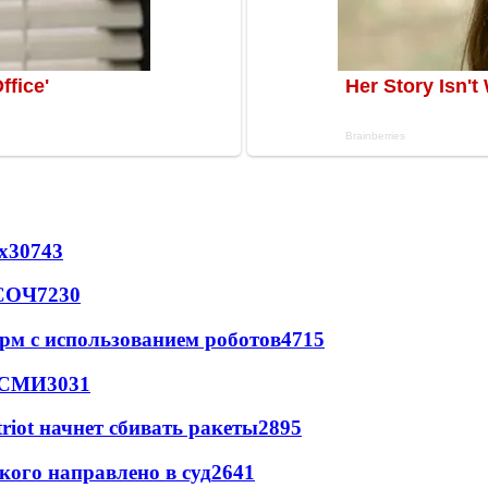
х
30743
 СОЧ
7230
рм с использованием роботов
4715
- СМИ
3031
triot начнет сбивать ракеты
2895
кого направлено в суд
2641