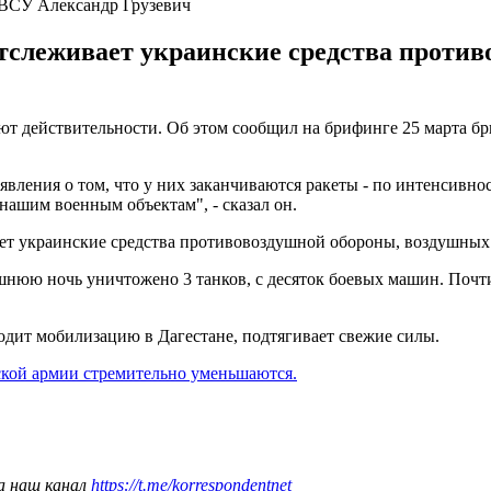
 ВСУ Александр Грузевич
тслеживает украинские средства против
ают действительности. Об этом сообщил на брифинге 25 марта б
аявления о том, что у них заканчиваются ракеты - по интенсивно
нашим военным объектам", - сказал он.
ает украинские средства противовоздушной обороны, воздушных
дняшнюю ночь уничтожено 3 танков, с десяток боевых машин. По
одит мобилизацию в Дагестане, подтягивает свежие силы.
ской армии стремительно уменьшаются.
а наш канал
https://t.me/korrespondentnet