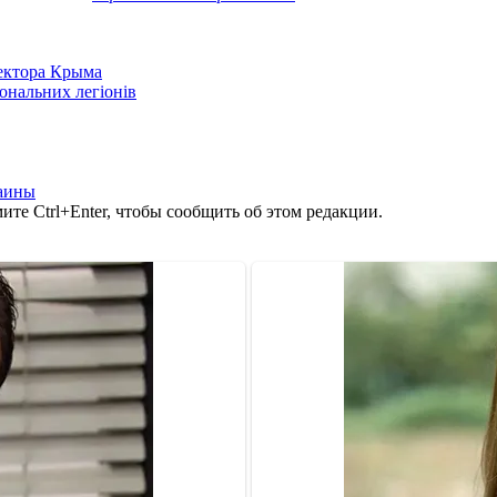
сектора Крыма
іональних легіонів
аины
те Ctrl+Enter, чтобы сообщить об этом редакции.