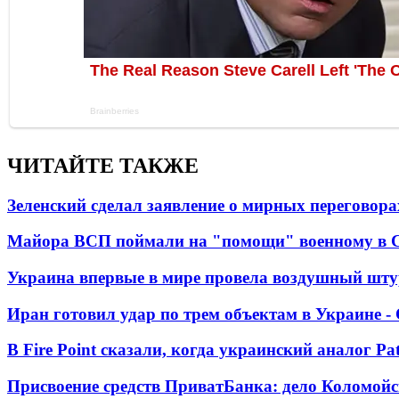
ЧИТАЙТЕ ТАКЖЕ
Зеленский сделал заявление о мирных переговора
Майора ВСП поймали на "помощи" военному в
Украина впервые в мире провела воздушный шту
Иран готовил удар по трем объектам в Украине 
В Fire Point сказали, когда украинский аналог Pa
Присвоение средств ПриватБанка: дело Коломойс