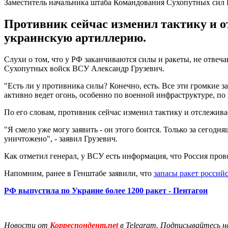
Заместитель начальника штаба Командования Сухопутных сил
Противник сейчас изменил тактику и о
украинскую артиллерию.
Слухи о том, что у РФ заканчиваются силы и ракеты, не отвеч
Сухопутных войск ВСУ Александр Грузевич.
"Есть ли у противника силы? Конечно, есть. Все эти громкие з
активно ведет огонь, особенно по военной инфраструктуре, по 
По его словам, противник сейчас изменил тактику и отслежив
"Я смело уже могу заявить - он этого боится. Только за сего
уничтожено", - заявил Грузевич.
Как отметил генерал, у ВСУ есть информация, что Россия пров
Напомним, ранее в Генштабе заявили, что
запасы ракет россий
РФ выпустила по Украине более 1200 ракет - Пентагон
Новости от
Корреспондент.net
в Telegram. Подписывайтесь н