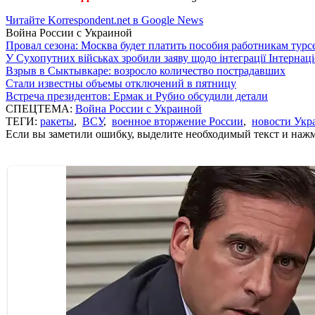
Читайте Korrespondent.net в Google News
Война России с Украиной
Провал сезона: Москва будет платить пособия работникам тур
У Сухопутних військах зробили заяву щодо інтеграції Інтернац
Взрыв в Сыктывкаре: возросло количество пострадавших
Стали известны объемы отключений в пятницу
Встреча президентов: Ермак и Рубио обсудили детали
СПЕЦТЕМА:
Война России с Украиной
ТЕГИ:
ракеты
,
ВСУ
,
военное вторжение России
,
новости Укр
Если вы заметили ошибку, выделите необходимый текст и нажми