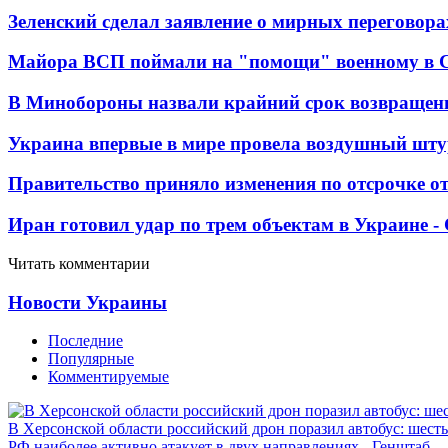
Зеленский сделал заявление о мирных переговора
Майора ВСП поймали на "помощи" военному в
В Минобороны назвали крайний срок возвращен
Украина впервые в мире провела воздушный шту
Правительство приняло изменения по отсрочке о
Иран готовил удар по трем объектам в Украине 
Читать комментарии
Новости Украины
Последние
Популярные
Комментируемые
В Херсонской области российский дрон поразил автобус: шест
РФ наиболее активно атакует в двух направлениях - Генштаб