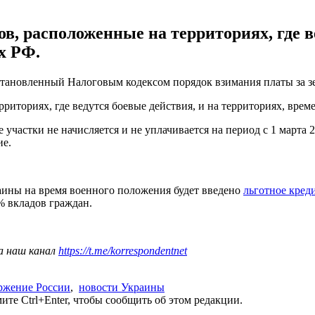
, расположенные на территориях, где ве
х РФ.
становленный Налоговым кодексом порядок взимания платы за 
рриториях, где ведутся боевые действия, и на территориях, вре
 участки не начисляется и не уплачивается на период с 1 марта 2
ие.
аины на время военного положения будет введено
льготное кред
% вкладов граждан.
а наш канал
https://t.me/korrespondentnet
ржение России
,
новости Украины
те Ctrl+Enter, чтобы сообщить об этом редакции.