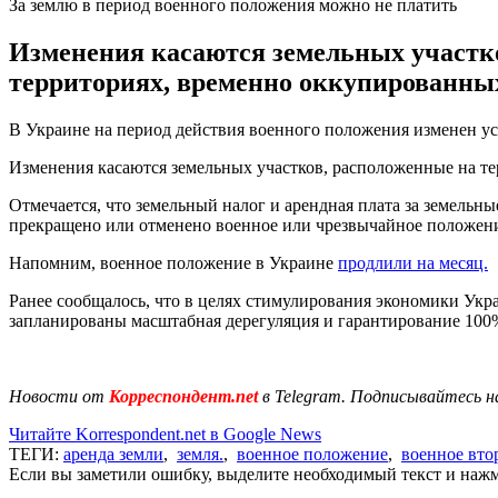
За землю в период военного положения можно не платить
Изменения касаются земельных участков
территориях, временно оккупированны
В Украине на период действия военного положения изменен у
Изменения касаются земельных участков, расположенные на те
Отмечается, что земельный налог и арендная плата за земельные
прекращено или отменено военное или чрезвычайное положен
Напомним, военное положение в Украине
продлили на месяц.
Ранее сообщалось, что в целях стимулирования экономики Укр
запланированы масштабная дерегуляция и гарантирование 100
Новости от
Корреспондент.net
в Telegram. Подписывайтесь н
Читайте Korrespondent.net в Google News
ТЕГИ:
аренда земли
,
земля.
,
военное положение
,
военное вто
Если вы заметили ошибку, выделите необходимый текст и нажми