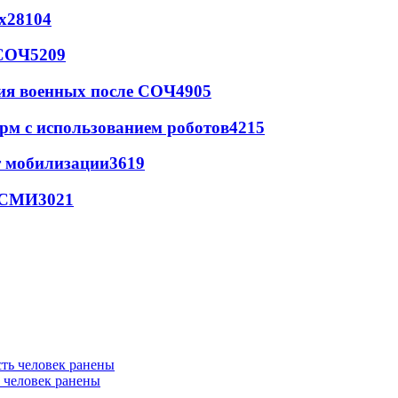
х
28104
 СОЧ
5209
ия военных после СОЧ
4905
рм с использованием роботов
4215
т мобилизации
3619
- СМИ
3021
ь человек ранены