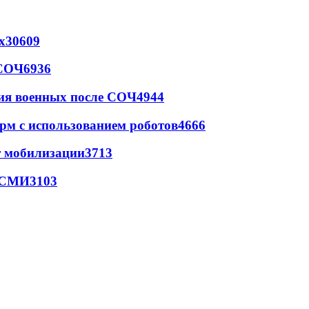
х
30609
 СОЧ
6936
ия военных после СОЧ
4944
рм с использованием роботов
4666
т мобилизации
3713
- СМИ
3103