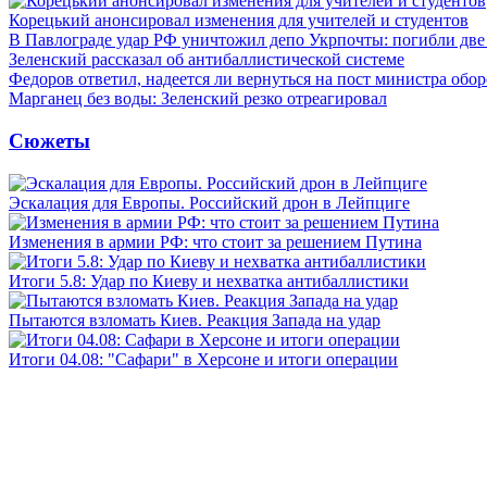
Корецький анонсировал изменения для учителей и студентов
В Павлограде удар РФ уничтожил депо Укрпочты: погибли дв
Зеленский рассказал об антибаллистической системе
Федоров ответил, надеется ли вернуться на пост министра обо
Марганец без воды: Зеленский резко отреагировал
Сюжеты
Эскалация для Европы. Российский дрон в Лейпциге
Изменения в армии РФ: что стоит за решением Путина
Итоги 5.8: Удар по Киеву и нехватка антибаллистики
Пытаются взломать Киев. Реакция Запада на удар
Итоги 04.08: "Сафари" в Херсоне и итоги операции