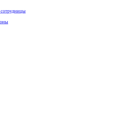
е сотрудницы
роны